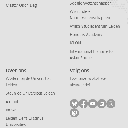
Sociale Wetenschappen
Master Open Dag
Wiskunde en
Natuurwetenschappen
Afrika-Studiecentrum Leiden
Honours Academy
ICLON
International Institute for
Asian Studies
Over ons
Volg ons
Werken bij de Universiteit
Lees onze wekelijkse
Leiden
nieuwsbrief
Steun de Universiteit Leiden
Alumni
Volg ons op bluesky
Volg ons op facebo
Volg ons op yo
Volg ons op
Volg on
Impact
Volg ons op mastodon
Leiden-Delft-Erasmus
Universities