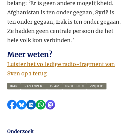
belang: ‘Er is geen andere mogelijkheid.
Afghanistan is ten onder gegaan, Syrië is
ten onder gegaan, Irak is ten onder gegaan.
Ze hadden geen centrale persoon die het
hele volk kon verbinden.’
Meer weten?
Luister het volledige radio-fragment van
Sven op 1 terug
IRAN
IRAN EXPERT
ISLAM
PROTESTEN
VRIJHEID
Delen op Facebook
Delen via Bluesky
Delen op LinkedIn
Delen via WhatsApp
Delen via Mastodon
Onderzoek