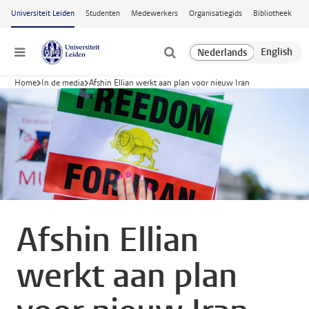
Ga naar hoofdinhoud
Universiteit Leiden
Studenten
Medewerkers
Organisatiegids
Bibliotheek
Menu
Home
In de media
Afshin Ellian werkt aan plan voor nieuw Iran
Afshin Ellian
werkt aan plan