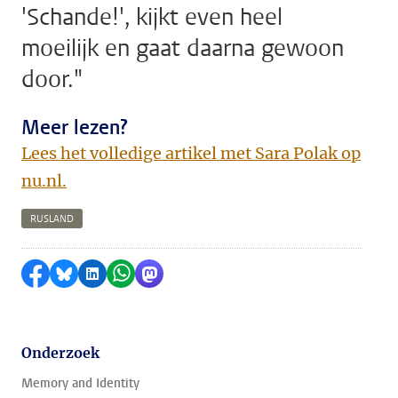
'Schande!', kijkt even heel
moeilijk en gaat daarna gewoon
door."
Meer lezen?
Lees het volledige artikel met Sara Polak op
nu.nl.
RUSLAND
Delen op Facebook
Delen via Bluesky
Delen op LinkedIn
Delen via WhatsApp
Delen via Mastodon
Onderzoek
Memory and Identity