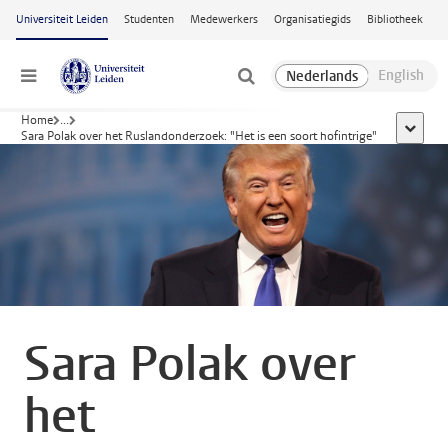
Ga naar hoofdinhoud
Universiteit Leiden
Studenten
Medewerkers
Organisatiegids
Bibliotheek
Menu
Home
...
toon all
Sara Polak over het Ruslandonderzoek: "Het is een soort hofintrige"
Sara Polak over
het