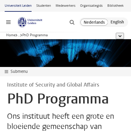
Ga naar hoofdinhoud
Universiteit Leiden
Studenten
Medewerkers
Organisatiegids
Bibliotheek
Menu
Home
...
PhD Programma
toon all
Submenu
Institute of Security and Global Affairs
PhD Programma
Ons instituut heeft een grote en
bloeiende gemeenschap van