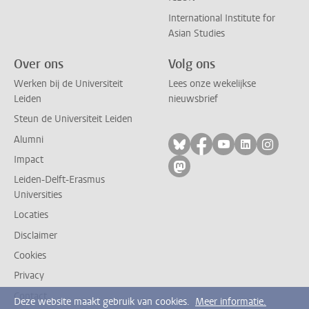
International Institute for
Asian Studies
Over ons
Volg ons
Werken bij de Universiteit
Lees onze wekelijkse
Leiden
nieuwsbrief
Steun de Universiteit Leiden
Alumni
Volg ons op bluesky
Volg ons op facebo
Volg ons op yo
Volg ons op
Volg on
Impact
Volg ons op mastodon
Leiden-Delft-Erasmus
Universities
Locaties
Disclaimer
Cookies
Privacy
Contact
Deze website maakt gebruik van cookies.
Meer informatie.