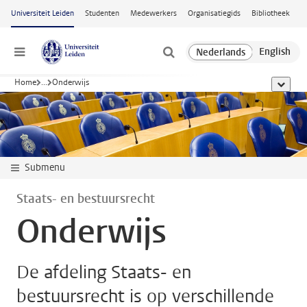
Ga naar hoofdinhoud
Universiteit Leiden
Studenten
Medewerkers
Organisatiegids
Bibliotheek
Menu
Home
...
Onderwijs
toon all
Submenu
Staats- en bestuursrecht
Onderwijs
De afdeling Staats- en
bestuursrecht is op verschillende