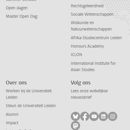
Rechtsgeleerdheid
Open dagen
Sociale Wetenschappen
Master Open Dag
Wiskunde en
Natuurwetenschappen
Afrika-Studiecentrum Leiden
Honours Academy
ICLON
International Institute for
Asian Studies
Over ons
Volg ons
Werken bij de Universiteit
Lees onze wekelijkse
Leiden
nieuwsbrief
Steun de Universiteit Leiden
Alumni
Volg ons op bluesky
Volg ons op facebo
Volg ons op yo
Volg ons op
Volg on
Impact
Volg ons op mastodon