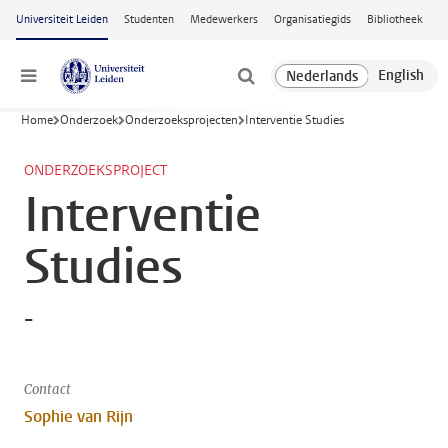
Ga naar hoofdinhoud
Universiteit Leiden
Studenten
Medewerkers
Organisatiegids
Bibliotheek
Menu
Home
Onderzoek
Onderzoeksprojecten
Interventie Studies
ONDERZOEKSPROJECT
Interventie
Studies
-
Contact
Sophie van Rijn