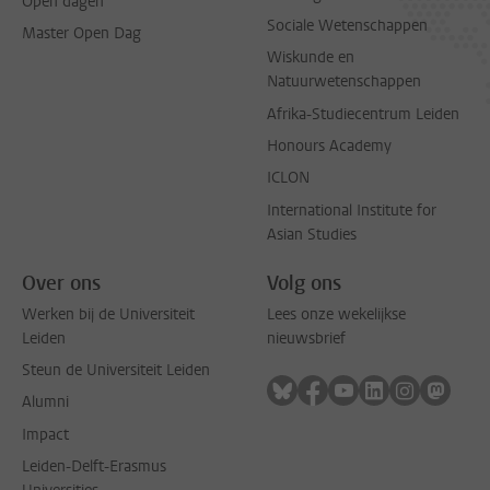
Open dagen
Sociale Wetenschappen
Master Open Dag
Wiskunde en
Natuurwetenschappen
Afrika-Studiecentrum Leiden
Honours Academy
ICLON
International Institute for
Asian Studies
Over ons
Volg ons
Werken bij de Universiteit
Lees onze wekelijkse
Leiden
nieuwsbrief
Steun de Universiteit Leiden
Volg ons op bluesky
Volg ons op facebook
Volg ons op youtub
Volg ons op li
Volg ons o
Volg 
Alumni
Impact
Leiden-Delft-Erasmus