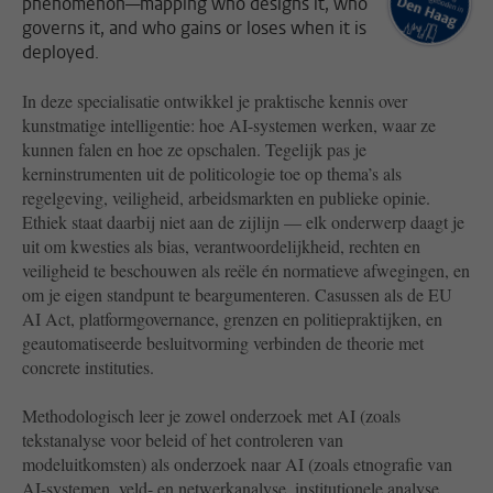
phenomenon—mapping who designs it, who
governs it, and who gains or loses when it is
deployed.
In deze specialisatie ontwikkel je praktische kennis over
kunstmatige intelligentie: hoe AI-systemen werken, waar ze
kunnen falen en hoe ze opschalen. Tegelijk pas je
kerninstrumenten uit de politicologie toe op thema’s als
regelgeving, veiligheid, arbeidsmarkten en publieke opinie.
Ethiek staat daarbij niet aan de zijlijn — elk onderwerp daagt je
uit om kwesties als bias, verantwoordelijkheid, rechten en
veiligheid te beschouwen als reële én normatieve afwegingen, en
om je eigen standpunt te beargumenteren. Casussen als de EU
AI Act, platformgovernance, grenzen en politiepraktijken, en
geautomatiseerde besluitvorming verbinden de theorie met
concrete instituties.
Methodologisch leer je zowel onderzoek met AI (zoals
tekstanalyse voor beleid of het controleren van
modeluitkomsten) als onderzoek naar AI (zoals etnografie van
AI-systemen, veld- en netwerkanalyse, institutionele analyse,