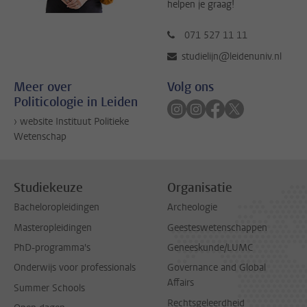
helpen je graag!
071 527 11 11
studielijn@leidenuniv.nl
Meer over
Volg ons
Politicologie in Leiden
Volg ons op instagram
Volg ons op instagram
Volg ons op faceb
Volg ons op twi
› website Instituut Politieke
Wetenschap
Studiekeuze
Organisatie
Bacheloropleidingen
Archeologie
Masteropleidingen
Geesteswetenschappen
PhD-programma's
Geneeskunde/LUMC
Onderwijs voor professionals
Governance and Global
Affairs
Summer Schools
Rechtsgeleerdheid