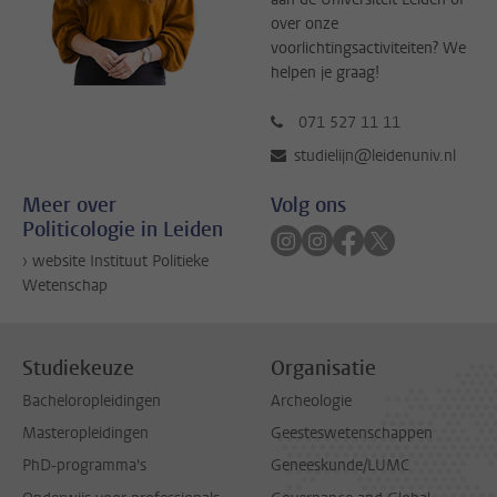
over onze
voorlichtingsactiviteiten? We
helpen je graag!
071 527 11 11
studielijn@leidenuniv.nl
Meer over
Volg ons
Politicologie in Leiden
Volg ons op instagram
Volg ons op instagram
Volg ons op faceb
Volg ons op twi
› website Instituut Politieke
Wetenschap
Studiekeuze
Organisatie
Bacheloropleidingen
Archeologie
Masteropleidingen
Geesteswetenschappen
PhD-programma's
Geneeskunde/LUMC