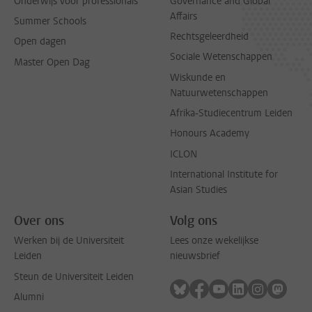
Onderwijs voor professionals
Governance and Global
Affairs
Summer Schools
Rechtsgeleerdheid
Open dagen
Sociale Wetenschappen
Master Open Dag
Wiskunde en
Natuurwetenschappen
Afrika-Studiecentrum Leiden
Honours Academy
ICLON
International Institute for
Asian Studies
Over ons
Volg ons
Werken bij de Universiteit
Lees onze wekelijkse
Leiden
nieuwsbrief
Steun de Universiteit Leiden
Volg ons op bluesky
Volg ons op facebook
Volg ons op youtub
Volg ons op li
Volg ons o
Volg 
Alumni