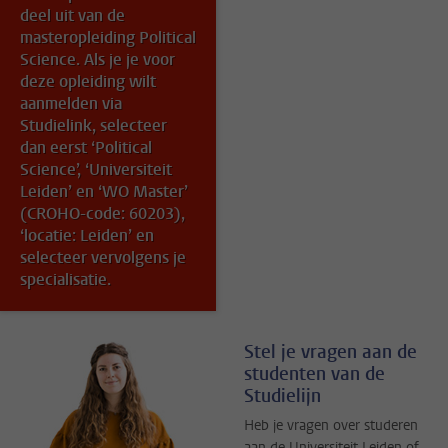
deel uit van de
masteropleiding Political
Science. Als je je voor
deze opleiding wilt
aanmelden via
Studielink, selecteer
dan eerst ‘Political
Science’, ‘Universiteit
Leiden’ en ‘WO Master’
(CROHO-code: 60203),
‘locatie: Leiden’ en
selecteer vervolgens je
specialisatie.
Stel je vragen aan de
studenten van de
Studielijn
Heb je vragen over studeren
aan de Universiteit Leiden of