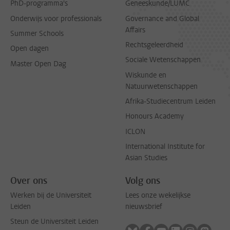
PhD-programma's
Geneeskunde/LUMC
Onderwijs voor professionals
Governance and Global
Affairs
Summer Schools
Rechtsgeleerdheid
Open dagen
Sociale Wetenschappen
Master Open Dag
Wiskunde en
Natuurwetenschappen
Afrika-Studiecentrum Leiden
Honours Academy
ICLON
International Institute for
Asian Studies
Over ons
Volg ons
Werken bij de Universiteit
Lees onze wekelijkse
Leiden
nieuwsbrief
Steun de Universiteit Leiden
Volg ons op bluesky
Volg ons op facebook
Volg ons op youtub
Volg ons op li
Volg ons o
Volg 