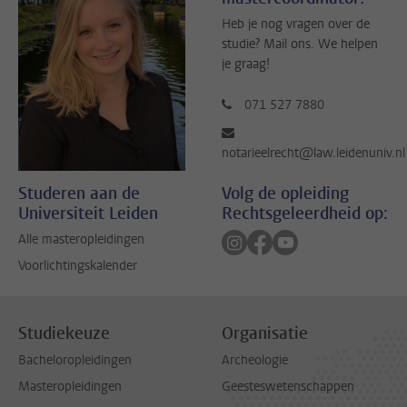
Heb je nog vragen over de
studie? Mail ons. We helpen
je graag!
071 527 7880
notarieelrecht@law.leidenuniv.nl
Studeren aan de
Volg de opleiding
Universiteit Leiden
Rechtsgeleerdheid op:
Volg ons op instagram
Volg ons op facebook
Volg ons op youtub
Alle masteropleidingen
Voorlichtingskalender
Studiekeuze
Organisatie
Bacheloropleidingen
Archeologie
Masteropleidingen
Geesteswetenschappen