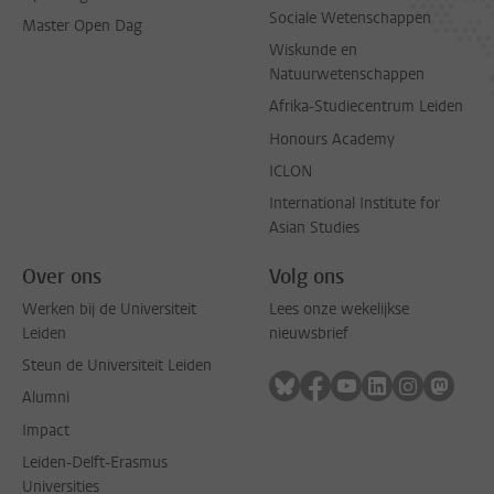
Sociale Wetenschappen
Master Open Dag
Wiskunde en
Natuurwetenschappen
Afrika-Studiecentrum Leiden
Honours Academy
ICLON
International Institute for
Asian Studies
Over ons
Volg ons
Werken bij de Universiteit
Lees onze wekelijkse
Leiden
nieuwsbrief
Steun de Universiteit Leiden
Volg ons op bluesky
Volg ons op facebook
Volg ons op youtub
Volg ons op li
Volg ons o
Volg 
Alumni
Impact
Leiden-Delft-Erasmus
Universities