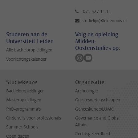
071 527 11 11
studielijn@leidenuniv.nl
Studeren aan de
Volg de opleiding
Universiteit Leiden
Midden-
Oostenstudies op:
Alle bacheloropleidingen
Volg ons op instagram
Volg ons op youtube
Voorlichtingskalender
Studiekeuze
Organisatie
Bacheloropleidingen
Archeologie
Masteropleidingen
Geesteswetenschappen
PhD-programma's
Geneeskunde/LUMC
Onderwijs voor professionals
Governance and Global
Affairs
Summer Schools
Rechtsgeleerdheid
Open dagen