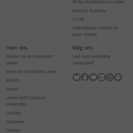
Afrika-Studiecentrum Leiden
Honours Academy
ICLON
International Institute for
Asian Studies
Over ons
Volg ons
Werken bij de Universiteit
Lees onze wekelijkse
Leiden
nieuwsbrief
Steun de Universiteit Leiden
Volg ons op bluesky
Volg ons op facebook
Volg ons op youtub
Volg ons op li
Volg ons o
Volg 
Alumni
Impact
Leiden-Delft-Erasmus
Universities
Locaties
Disclaimer
Cookies