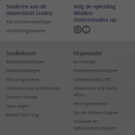
Studeren aan de
Volg de opleiding
Universiteit Leiden
Midden-
Oostenstudies op:
Alle bacheloropleidingen
Volg ons op instagram
Volg ons op youtube
Voorlichtingskalender
Studiekeuze
Organisatie
Bacheloropleidingen
Archeologie
Masteropleidingen
Geesteswetenschappen
PhD-programma's
Geneeskunde/LUMC
Onderwijs voor professionals
Governance and Global
Affairs
Summer Schools
Rechtsgeleerdheid
Open dagen
Sociale Wetenschappen
Master Open Dag
Wiskunde en
Natuurwetenschappen