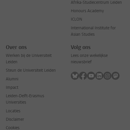
Afrika-Studiecentrum Leiden
Honours Academy
ICLON
International Institute for
Asian Studies
Over ons
Volg ons
Werken bij de Universiteit
Lees onze wekelijkse
Leiden
nieuwsbrief
Steun de Universiteit Leiden
Volg ons op bluesky
Volg ons op facebook
Volg ons op youtub
Volg ons op li
Volg ons o
Volg 
Alumni
Impact
Leiden-Delft-Erasmus
Universities
Locaties
Disclaimer
Cookies