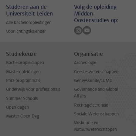
Studeren aan de
Volg de opleiding
Universiteit Leiden
Midden-
Oostenstudies op:
Alle bacheloropleidingen
Volg ons op instagram
Volg ons op youtube
Voorlichtingskalender
Studiekeuze
Organisatie
Bacheloropleidingen
Archeologie
Masteropleidingen
Geesteswetenschappen
PhD-programma's
Geneeskunde/LUMC
Onderwijs voor professionals
Governance and Global
Affairs
Summer Schools
Rechtsgeleerdheid
Open dagen
Sociale Wetenschappen
Master Open Dag
Wiskunde en
Natuurwetenschappen