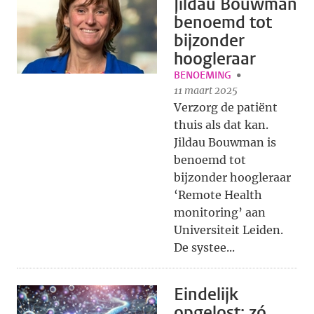
Jildau Bouwman
benoemd tot
bijzonder
hoogleraar
BENOEMING
11 maart 2025
Verzorg de patiënt
thuis als dat kan.
Jildau Bouwman is
benoemd tot
bijzonder hoogleraar
‘Remote Health
monitoring’ aan
Universiteit Leiden.
De systee...
Eindelijk
opgelost: zó