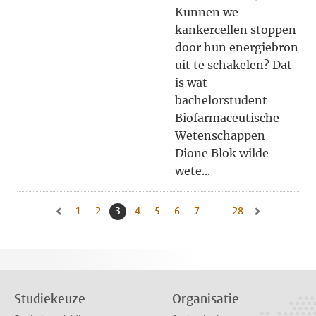
Kunnen we
kankercellen stoppen
door hun energiebron
uit te schakelen? Dat
is wat
bachelorstudent
Biofarmaceutische
Wetenschappen
Dione Blok wilde
wete...
1
Naar pagina
2
Naar pagina
3
Huidige pagina, pagina
4
Naar pagina
5
Naar pagina
6
Naar pagina
7
Naar pagina
...
28
Naar laatste pagi
Naar vorige pagina, pagina 2
Naar volgende 
Studiekeuze
Organisatie