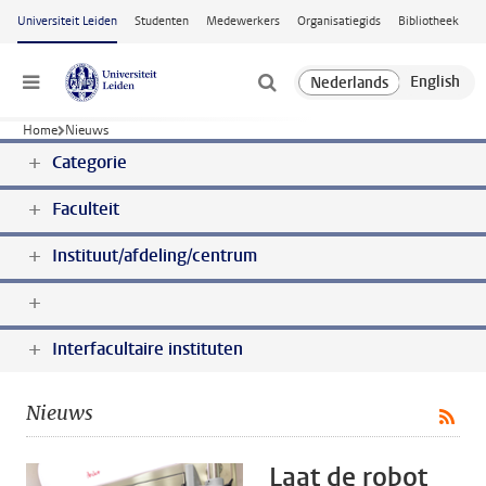
Ga naar hoofdinhoud
Universiteit Leiden
Studenten
Medewerkers
Organisatiegids
Bibliotheek
Menu
Home
Nieuws
Categorie
Faculteit
Instituut/afdeling/centrum
Interfacultaire instituten
Nieuws
Laat de robot