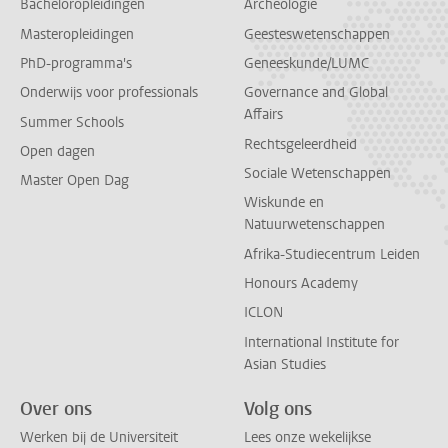
Bacheloropleidingen
Archeologie
Masteropleidingen
Geesteswetenschappen
PhD-programma's
Geneeskunde/LUMC
Onderwijs voor professionals
Governance and Global
Affairs
Summer Schools
Rechtsgeleerdheid
Open dagen
Sociale Wetenschappen
Master Open Dag
Wiskunde en
Natuurwetenschappen
Afrika-Studiecentrum Leiden
Honours Academy
ICLON
International Institute for
Asian Studies
Over ons
Volg ons
Werken bij de Universiteit
Lees onze wekelijkse