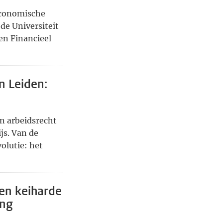
Economische
e Universiteit
en Financieel
n Leiden:
n arbeidsrecht
js. Van de
olutie: het
een keiharde
ing