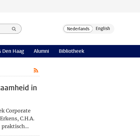
 Den Haag
Alumni
Bibliotheek
zaamheid in
ek Corporate
 Erkens, C.H.A.
praktisch...