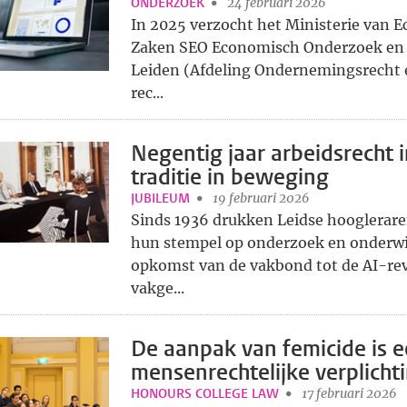
ONDERZOEK
24 februari 2026
In 2025 verzocht het Ministerie van 
Zaken SEO Economisch Onderzoek en d
Leiden (Afdeling Ondernemingsrecht 
rec...
Negentig jaar arbeidsrecht i
traditie in beweging
JUBILEUM
19 februari 2026
Sinds 1936 drukken Leidse hooglerare
hun stempel op onderzoek en onderwi
opkomst van de vakbond tot de AI-rev
vakge...
De aanpak van femicide is 
mensenrechtelijke verplicht
HONOURS COLLEGE LAW
17 februari 2026