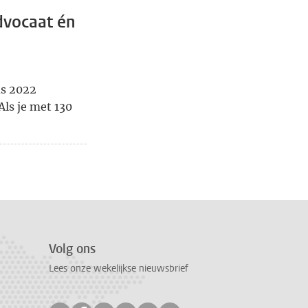
dvocaat én
ds 2022
Als je met 130
a, pagina
pagina, pagina 7
Volg ons
Lees onze wekelijkse nieuwsbrief