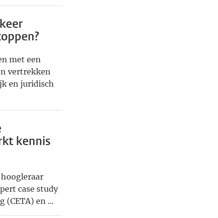
rkeer
stoppen?
en met een
en vertrekken
k en juridisch
e
rkt kennis
 hoogleraar
pert case study
 (CETA) en ...