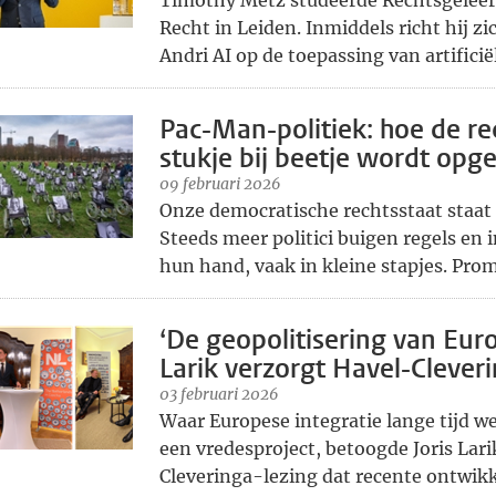
Timothy Metz studeerde Rechtsgeleer
Recht in Leiden. Inmiddels richt hij zi
Andri AI op de toepassing van artificiële
Pac-Man-politiek: hoe de re
stukje bij beetje wordt opg
09 februari 2026
Onze democratische rechtsstaat staat
Steeds meer politici buigen regels en i
hun hand, vaak in kleine stapjes. Prom
‘De geopolitisering van Euro
Larik verzorgt Havel-Clever
03 februari 2026
Waar Europese integratie lange tijd w
een vredesproject, betoogde Joris Lari
Cleveringa-lezing dat recente ontwikke