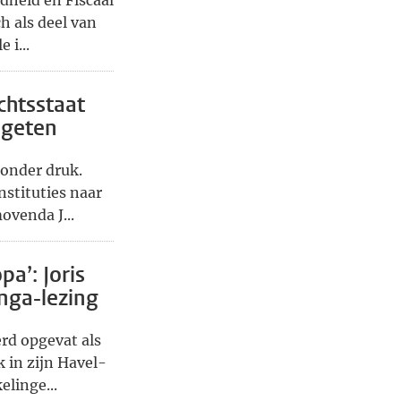
dheid en Fiscaal
ch als deel van
 i...
chtsstaat
egeten
 onder druk.
nstituties naar
ovenda J...
pa’: Joris
inga-lezing
erd opgevat als
k in zijn Havel-
linge...