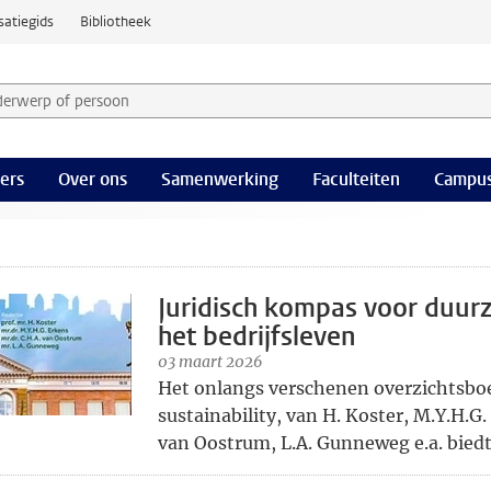
satiegids
Bibliotheek
derwerp of persoon en selecteer categorie
ers
Over ons
Samenwerking
Faculteiten
Campus
Juridisch kompas voor duur
het bedrijfsleven
03 maart 2026
Het onlangs verschenen overzichtsbo
sustainability, van H. Koster, M.Y.H.G.
van Oostrum, L.A. Gunneweg e.a. biedt 