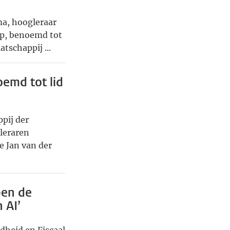
ma, hoogleraar
p, benoemd tot
tschappij ...
emd tot lid
pij der
leraren
e Jan van der
ben de
 AI’