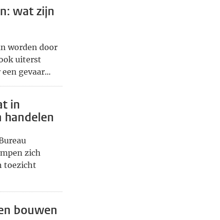
: wat zijn
ran worden door
ook uiterst
een gevaar...
t in
en handelen
 Bureau
empen zich
n toezicht
ren bouwen