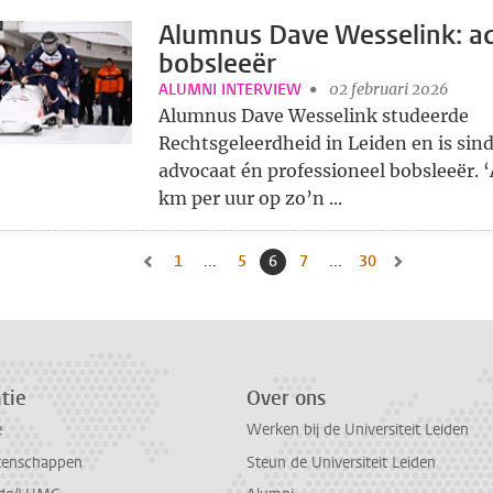
Alumnus Dave Wesselink: a
bobsleeër
ALUMNI INTERVIEW
02 februari 2026
Alumnus Dave Wesselink studeerde
Rechtsgeleerdheid in Leiden en is sin
advocaat én professioneel bobsleeër. ‘
km per uur op zo’n ...
1
Naar eerste pagina, pagina
...
5
Naar pagina
6
Huidige pagina, pagina
7
Naar pagina
...
30
Naar laatste pagin
Naar vorige pagina, pagina 5
Naar volgende 
tie
Over ons
e
Werken bij de Universiteit Leiden
tenschappen
Steun de Universiteit Leiden