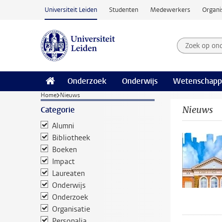
Ga naar hoofdinhoud
Universiteit Leiden
Studenten
Medewerkers
Organi
Zoek op on
Zoekterm
Onderzoek
Onderwijs
Wetenschapp
Home
Nieuws
Nieuws
Categorie
Alumni
Bibliotheek
Boeken
Impact
Laureaten
Onderwijs
Onderzoek
Organisatie
Personalia