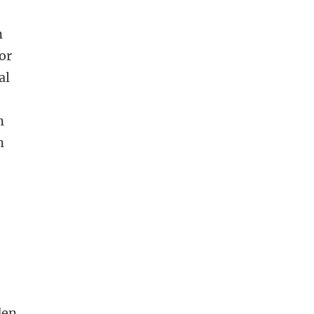
n
or
al
n
n
den