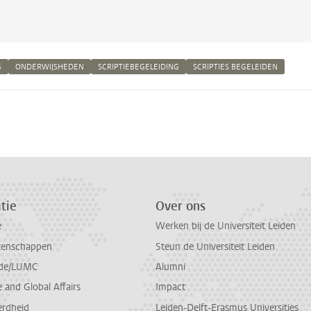
G
ONDERWIJSHEDEN
SCRIPTIEBEGELEIDING
SCRIPTIES BEGELEIDEN
n
atsApp
 Mastodon
tie
Over ons
e
Werken bij de Universiteit Leiden
tenschappen
Steun de Universiteit Leiden
de/LUMC
Alumni
and Global Affairs
Impact
erdheid
Leiden-Delft-Erasmus Universities