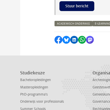
Stuur bericht
ACADEMISCH ONDERWIJS
E-LEARNIN
Delen op Facebook
Delen via Bluesky
Delen op LinkedI
Delen via Wh
Delen via
Studiekeuze
Organisa
Bacheloropleidingen
Archeologi
Masteropleidingen
Geesteswe
PhD-programma's
Geneeskun
Onderwijs voor professionals
Governance 
Summer Schools
Rechtsgele