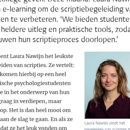
 e-learning om de scriptiebegeleiding 
ten te verbeteren. ‘We bieden student
heldere uitleg en praktische tools, zod
ouwen hun scriptieproces doorlopen.’
cent Laura Nawijn het leukste
den van scripties. Ze vertelt:
komen hierbij op een heel
ische psychologiestudenten
se in het onderwerp van hun
 graag in verdiepen, maar
nop. Het is dan heel mooi om
an de slag te gaan. En als ze
Laura Nawijn vindt het
 dat ze het leuk vonden om
begeleiden van scripties 