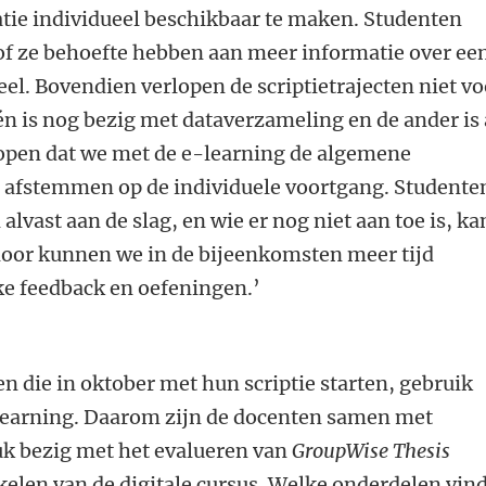
atie individueel beschikbaar te maken. Studenten
of ze behoefte hebben aan meer informatie over ee
eel. Bovendien verlopen de scriptietrajecten niet vo
n is nog bezig met dataverzameling en de ander is 
hopen dat we met de e-learning de algemene
 afstemmen op de individuele voortgang. Studente
 alvast aan de slag, en wie er nog niet aan toe is, ka
door kunnen we in de bijeenkomsten meer tijd
e feedback en oefeningen.’
en die in oktober met hun scriptie starten, gebruik
earning. Daarom zijn de docenten samen met
k bezig met het evalueren van
GroupWise Thesis
kelen van de digitale cursus. Welke onderdelen vin