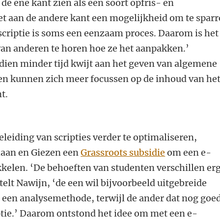
de ene kant zien als een soort opfris- en
et aan de andere kant een mogelijkheid om te spar
criptie is soms een eenzaam proces. Daarom is het
van anderen te horen hoe ze het aanpakken.’
dien minder tijd kwijt aan het geven van algemene
 en kunnen zich meer focussen op de inhoud van he
t.
eiding van scripties verder te optimaliseren,
aan en Giezen een
Grassroots subsidie
om een e-
kelen. ‘De behoeften van studenten verschillen er
rtelt Nawijn, ‘de een wil bijvoorbeeld uitgebreide
n een analysemethode, terwijl de ander dat nog goe
ptie.’ Daarom ontstond het idee om met een e-