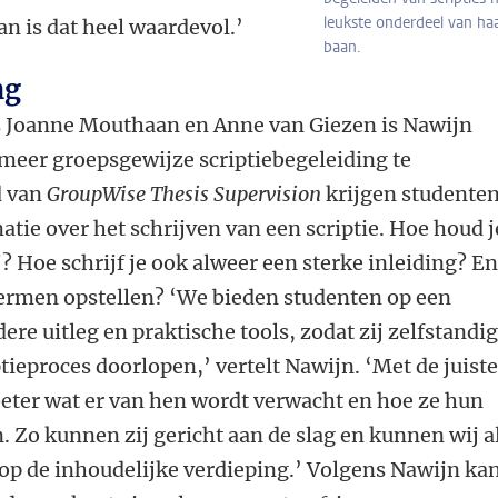
leukste onderdeel van ha
n is dat heel waardevol.’
baan.
ng
s Joanne Mouthaan en Anne van Giezen is Nawijn
 meer groepsgewijze scriptiebegeleiding te
d van
GroupWise Thesis Supervision
krijgen studenten
ie over het schrijven van een scriptie. Hoe houd j
ij? Hoe schrijf je ook alweer een sterke inleiding? E
termen opstellen? ‘
We bieden studenten op een
re uitleg en praktische tools, zodat zij zelfstandi
ieproces doorlopen,’ vertelt Nawijn. ‘Met de juist
eter wat er van hen wordt verwacht en hoe ze hun
 Zo kunnen zij gericht aan de slag en kunnen wij a
op de inhoudelijke verdieping.’
Volgens Nawijn kan