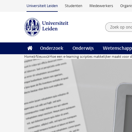
Ga naar hoofdinhoud
Universiteit Leiden
Studenten
Medewerkers
Organi
Zoek op on
Zoekterm
Onderzoek
Onderwijs
Wetenschapp
Home
Nieuws
Hoe een e-learning scripties makkelijker maakt voor