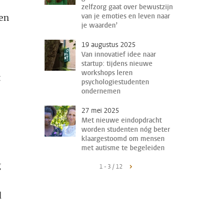
zelfzorg gaat over bewustzijn
van je emoties en leven naar
ren
je waarden’
19 augustus 2025
Van innovatief idee naar
startup: tijdens nieuwe
workshops leren
t
psychologiestudenten
ondernemen
27 mei 2025
Met nieuwe eindopdracht
worden studenten nóg beter
klaargestoomd om mensen
met autisme te begeleiden
g
1 - 3 / 12
d