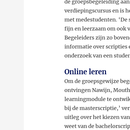
de groepsbegeleiding aan 
verdiepingscursus en is h
met medestudenten. ‘De s
fijn en leerzaam om ook 
Begeleiders zijn zo boven
informatie over scripties
onderzoek van een studen
Online leren
Om de groepsgewijze begel
ontvingen Nawijn, Mouth
learningmodule te ontwik
bij de masterscriptie,’ ve
uitleg over het kiezen va
weet van de bachelorscri