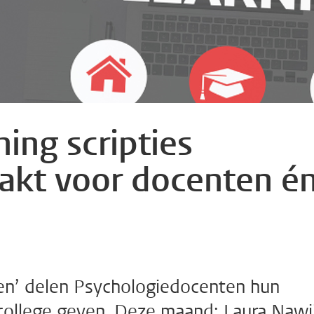
ing scripties
akt voor docenten é
den’ delen Psychologiedocenten hun
r college geven. Deze maand: Laura Nawi