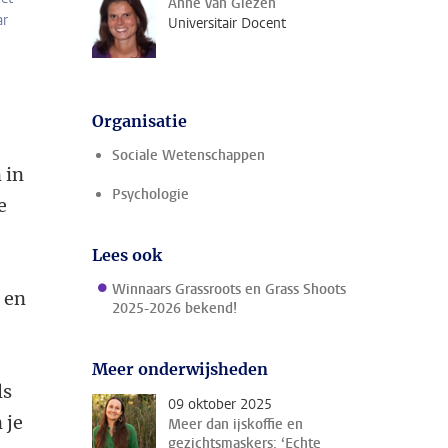
Anne van Giezen
ar
Universitair Docent
Organisatie
Sociale Wetenschappen
 in
Psychologie
e
n
Lees ook
Winnaars Grassroots en Grass Shoots
g en
2025-2026 bekend!
e
Meer onderwijsheden
ls
09 oktober 2025
 je
Meer dan ijskoffie en
gezichtsmaskers: ‘Echte