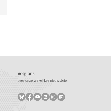
Volg ons
Lees onze wekelijkse nieuwsbrief
Volg ons op bluesky
Volg ons op facebook
Volg ons op youtube
Volg ons op linkedin
Volg ons op instagram
Volg ons op mastodon