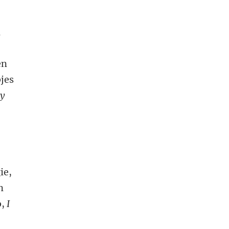
n
en
bjes
oy
ie,
n
o,
I