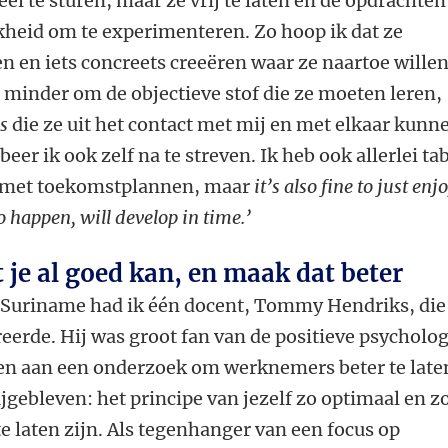
eel te sturen, maar ze vrij te laten en de opdrachten
jkheid om te experimenteren. Zo hoop ik dat ze
en en iets concreets creeëren waar ze naartoe wille
 minder om de objectieve stof die ze moeten leren,
ls
die ze uit het contact met mij en met elkaar kunn
eer ik ook zelf na te streven. Ik heb ook allerlei ta
n met toekomstplannen, maar
it’s also fine to just enj
o happen, will develop in time.’
 je al goed kan, en maak dat beter
n Suriname had ik één docent, Tommy Hendriks, die
reerde. Hij was groot fan van de positieve psycholog
n aan een onderzoek om werknemers beter te late
ijgebleven: het principe van jezelf zo optimaal en z
te laten zijn. Als tegenhanger van een focus op