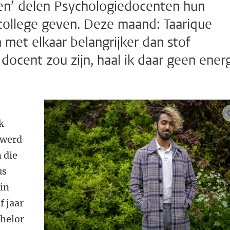
den’ delen Psychologiedocenten hun
 college geven. Deze maand: Taarique
met elkaar belangrijker dan stof
 docent zou zijn, haal ik daar geen ener
d
k
 werd
n die
us
 in
f jaar
chelor