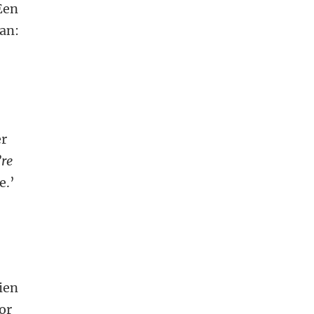
Een
van:
er
’re
e.’
hien
or