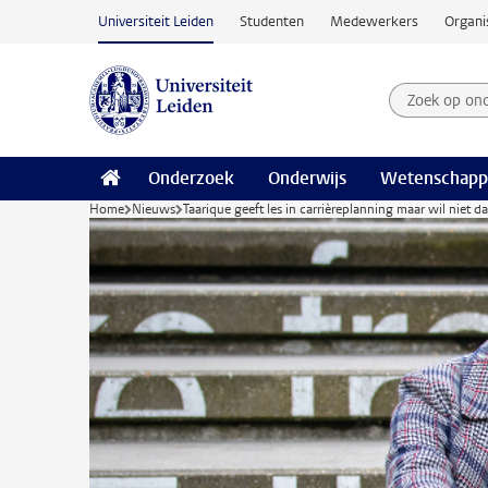
Ga naar hoofdinhoud
Universiteit Leiden
Studenten
Medewerkers
Organi
Zoek op on
Zoekterm
Onderzoek
Onderwijs
Wetenschapp
Home
Nieuws
Taarique geeft les in carrièreplanning maar wil niet d