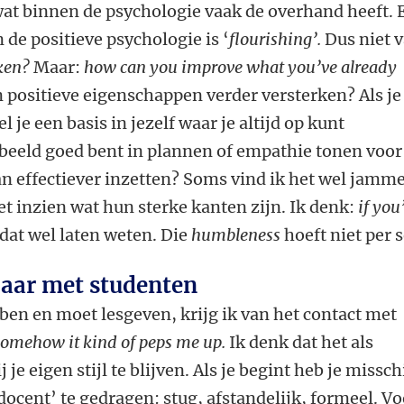
wat binnen de psychologie vaak de overhand heeft. 
 de positieve psychologie is ‘
flourishing’.
Dus niet 
oken?
Maar:
how can you improve what you’ve already
n positieve eigenschappen verder versterken? Als je
el je een basis in jezelf waar je altijd op kunt
orbeeld goed bent in plannen of empathie tonen voor
n effectiever inzetten? Soms vind ik het wel jamm
iet inzien wat hun sterke kanten zijn. Ik denk:
if you
dat wel laten weten. Die
humbleness
hoeft niet per s
baar met studenten
 ben en moet lesgeven, krijg ik van het contact met
omehow it kind of peps me up.
Ik denk dat het als
 je eigen stijl te blijven. Als je begint heb je missc
docent’ te gedragen: stug, afstandelijk, formeel. Vo