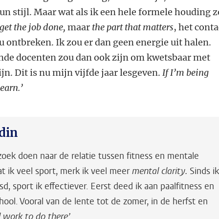
 stijl. Maar wat als ik een hele formele houding 
 get the job done,
maar
the part that matters
, het conta
ontbreken. Ik zou er dan geen energie uit halen.
nde docenten zou dan ook zijn om kwetsbaar met
ijn. Dit is nu mijn vijfde jaar lesgeven.
If I’m being
learn.’
din
rzoek doen naar de relatie tussen fitness en mentale
t ik veel sport, merk ik veel meer
mental clarity.
Sinds i
d, sport ik effectiever. Eerst deed ik aan paalfitness en
hool. Vooral van de lente tot de zomer, in de herfst en
ll work to do there’