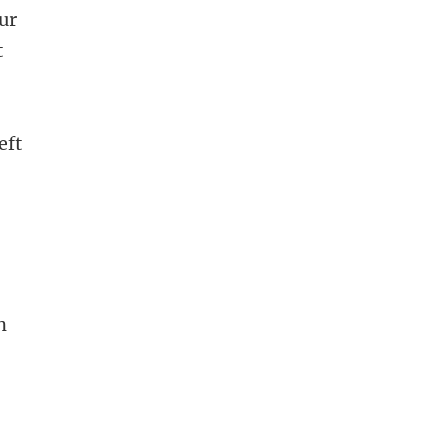
ur
t
eft
n
,