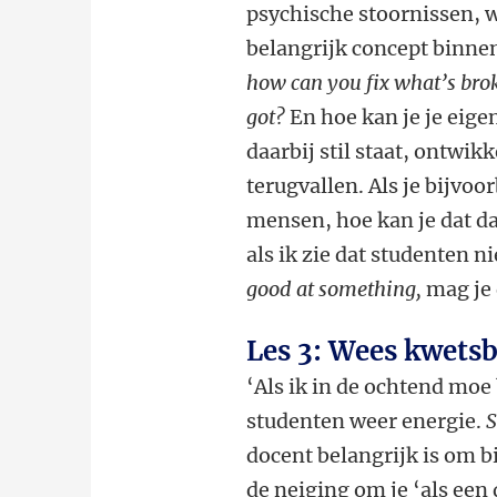
psychische stoornissen, 
belangrijk concept binnen
how can you fix what’s br
got?
En hoe kan je je eige
daarbij stil staat, ontwikk
terugvallen. Als je bijvo
mensen, hoe kan je dat da
als ik zie dat studenten n
good at something,
mag je 
Les 3: Wees kwets
‘Als ik in de ochtend moe
studenten weer energie.
S
docent belangrijk is om bij
de neiging om je ‘als een 