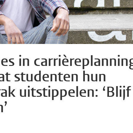
les in carrièreplannin
dat studenten hun
k uitstippelen: ‘Blijf
n’