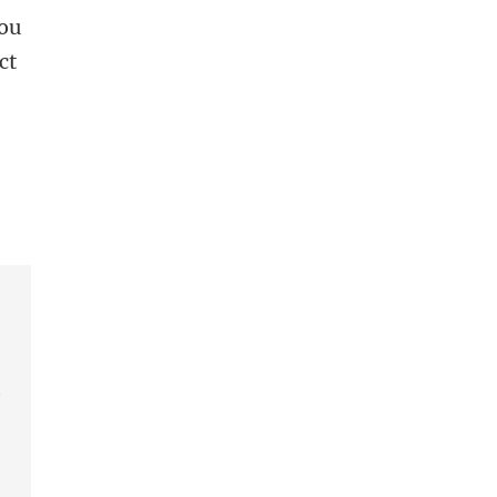
zou
ct
k