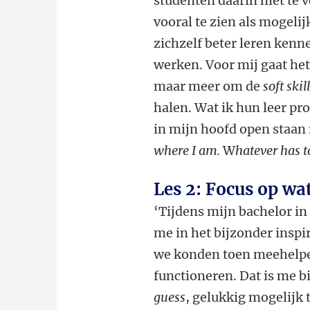
studenten daarin niet te v
vooral te zien als mogeli
zichzelf beter leren kenn
werken. Voor mij gaat het
maar meer om de
soft skil
halen. Wat ik hun leer prob
in mijn hoofd open staa
where I am.
W
hatever has t
Les 2: Focus op wat
‘Tijdens mijn bachelor i
me in het bijzonder inspi
we konden toen meehelpe
functioneren. Dat is me b
guess
, gelukkig mogelijk 