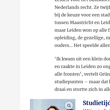
Nederlands recht. Ze twij
bij de keuze voor een stad
tussen Maastricht en Lei
maar Leiden won op alle 
opleiding, de gezellige, m
ouders… Het speelde allem
‘Ik kwam uit een klein do
en raakte in Leiden zo o
alle fronten’, vertelt Grün
studiepunten – maar dat h
draai en stortte zich in all
Studietij
vergroot afbeeldinge