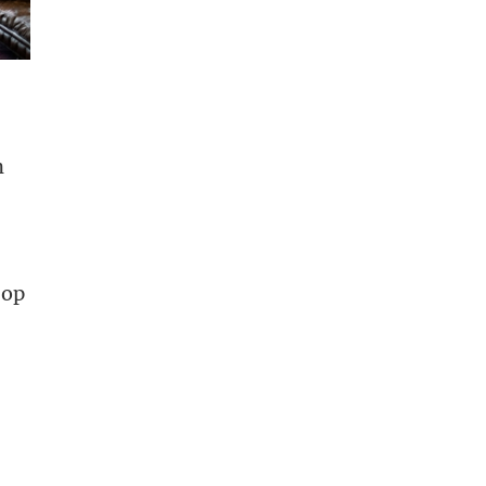
n
 op
r