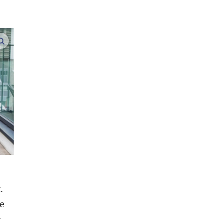
vergroot afbeeldingen
.
de