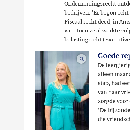
Ondernemingsrecht ontdek
bedrijven. ‘Er begon echt
Fiscaal recht deed, in A
van: toen ze al werkte vo
belastingrecht
(
Executiv
Goede rep
vergroot afbeeldinge
De leergieri
alleen maar 
stap,
had een
van haar vri
zorgde voor 
‘De bijzonder
die vriends