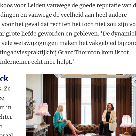
koos voor Leiden vanwege de goede reputatie van 
idingen en vanwege de veelheid aan heel andere
 voor het geval dat rechten het toch niet zou zijn v
aar grote liefde geworden en gebleven. ‘De dynamie
de vele wetswijzigingen maken het vakgebied bijzon
stingadviespraktijk bij Grant Thornton kom ik tot
ondernemer echt mee helpt.‘
ock
. Ze
ee
am in
chter
n
oraal