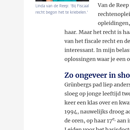
Van de Reep 
Linda van de Reep: 'Bij Fiscaal
recht begon het te kriebelen.'
rechtenople
opleidingen,
haar. Maar het recht is h
van het fiscale recht en 
interessant. In mijn bela
oplossingen waar je een 
Zo ongeveer in sh
Grünbergs pad liep anders
sloeg op jonge leeftijd tw
keer een klas over en kw
1994, nauwelijks droog a
e,
de oren, op haar 17
aan i
Leiden voor het basisdoct