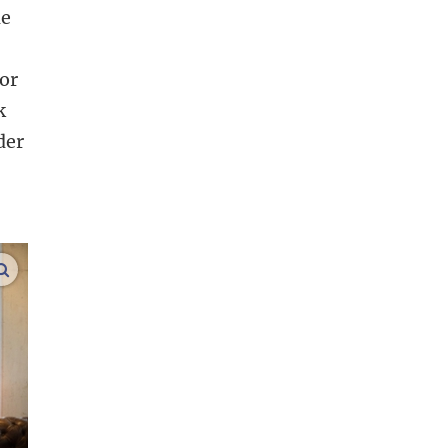
de
oor
k
der
vergroot afbeeldingen