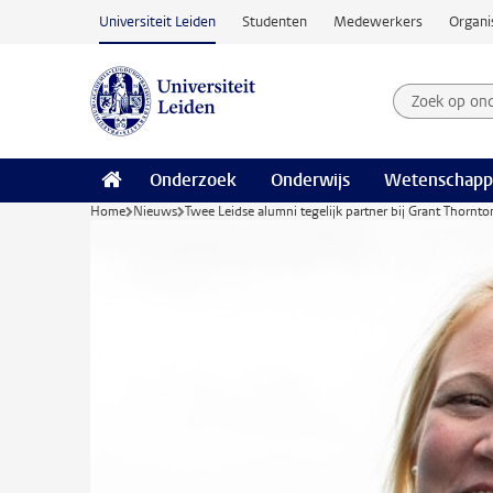
Ga naar hoofdinhoud
Universiteit Leiden
Studenten
Medewerkers
Organi
Zoek op on
Zoekterm
Onderzoek
Onderwijs
Wetenschapp
Home
Nieuws
Twee Leidse alumni tegelijk partner bij Grant Thornto