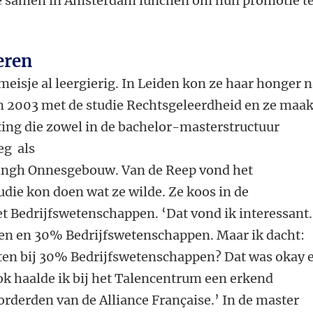
ze samen in Amsterdam lunchen om hun promotie t
deren
meisje al leergierig. In Leiden kon ze haar honger 
in 2003 met de studie Rechtsgeleerdheid en ze maa
chting die zowel in de bachelor-masterstructuur
eg als
ingh Onnesgebouw. Van de Reep vond het
tudie kon doen wat ze wilde. Ze koos in de
t Bedrijfswetenschappen. ‘Dat vond ik interessant.
en en 30% Bedrijfswetenschappen. Maar ik dacht:
n bij 30% Bedrijfswetenschappen? Dat was okay 
ok haalde ik bij het Talencentrum een erkend
vorderden van de Alliance Française.’ In de master