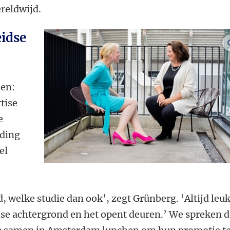
reldwijd.
eidse
den:
tise
e
nding
el
 welke studie dan ook’, zegt Grünberg. ‘Altijd leuk
dse achtergrond en het opent deuren.’ We spreken 