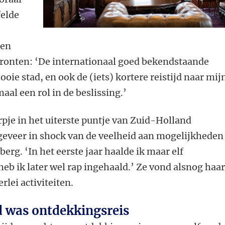
felde
den
fronten: ‘De internationaal goed bekendstaande
ooie stad, en ook de (iets) kortere reistijd naar mij
aal een rol in de beslissing.’
rpje in het uiterste puntje van Zuid-Holland
ngeveer in shock van de veelheid aan mogelijkheden
berg. ‘In het eerste jaar haalde ik maar elf
eb ik later wel rap ingehaald.’ Ze vond alsnog haa
erlei activiteiten.
d was ontdekkingsreis
n