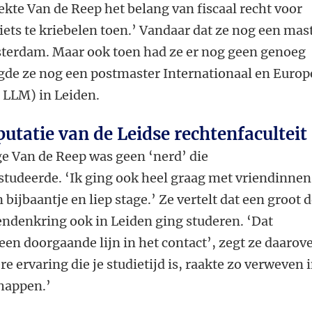
te Van de Reep het belang van fiscaal recht voor
 iets te kriebelen toen.’ Vandaar dat ze nog een mas
msterdam. Maar ook toen had ze er nog geen genoeg
lgde ze nog een postmaster Internationaal en Europ
e LLM
)
in Leiden.
utatie van de Leidse rechtenfaculteit
n
ge Van de Reep was geen ‘nerd’ die
studeerde. ‘Ik ging ook heel graag met vriendinnen
 bijbaantje en liep stage.’ Ze vertelt dat een groot d
endenkring ook in Leiden ging studeren. ‘Dat
een doorgaande lijn in het contact’, zegt ze daarove
e ervaring die je studietijd is, raakte zo verweven 
chappen.’