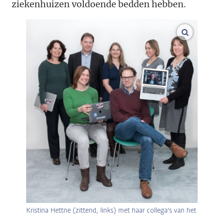
ziekenhuizen voldoende bedden hebben.
vergroo
Kristina Hettne (zittend, links) met haar collega's van het