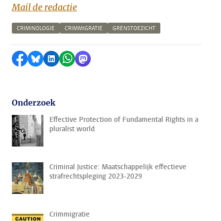
Mail de redactie
CRIMINOLOGIE
CRIMMIGRATIE
GRENSTOEZICHT
Delen op Facebook
Delen via Bluesky
Delen op LinkedIn
Delen via WhatsApp
Delen via Mastodon
Onderzoek
Effective Protection of Fundamental Rights in a
pluralist world
Criminal Justice: Maatschappelijk effectieve
strafrechtspleging 2023-2029
Crimmigratie