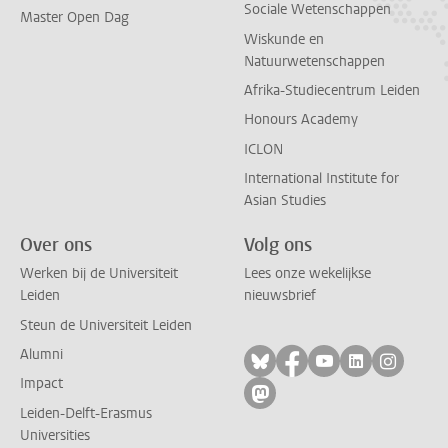
Sociale Wetenschappen
Master Open Dag
Wiskunde en
Natuurwetenschappen
Afrika-Studiecentrum Leiden
Honours Academy
ICLON
International Institute for
Asian Studies
Over ons
Volg ons
Werken bij de Universiteit
Lees onze wekelijkse
Leiden
nieuwsbrief
Steun de Universiteit Leiden
Alumni
Volg ons op bluesky
Volg ons op facebo
Volg ons op yo
Volg ons op
Volg on
Impact
Volg ons op mastodon
Leiden-Delft-Erasmus
Universities