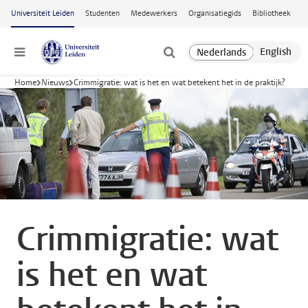
Ga naar hoofdinhoud
Universiteit Leiden
Studenten
Medewerkers
Organisatiegids
Bibliotheek
Menu
Home
Nieuws
Crimmigratie: wat is het en wat betekent het in de praktijk?
Crimmigratie: wat
is het en wat