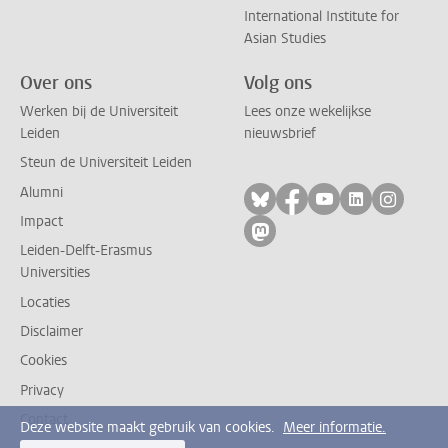
International Institute for
Asian Studies
Over ons
Volg ons
Werken bij de Universiteit
Lees onze wekelijkse
Leiden
nieuwsbrief
Steun de Universiteit Leiden
Alumni
Volg ons op bluesky
Volg ons op facebo
Volg ons op yo
Volg ons op
Volg on
Impact
Volg ons op mastodon
Leiden-Delft-Erasmus
Universities
Locaties
Disclaimer
Cookies
Privacy
Contact
Deze website maakt gebruik van cookies.
Meer informatie.