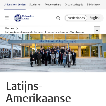
Ga naar hoofdinhoud
Universiteit Leiden
Studenten
Medewerkers
Organisatiegids
Bibliotheek
Menu
Home
...
toon all
Latijns-Amerikaanse diplomaten komen bij elkaar op Wijnhaven
Latijns-
Amerikaanse