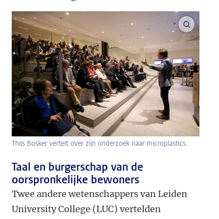
vergroo
Thijs Bosker vertelt over zijn onderzoek naar microplastics.
Taal en burgerschap van de
oorspronkelijke bewoners
Twee andere wetenschappers van Leiden
University College (LUC) vertelden