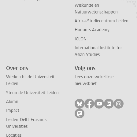
Wiskunde en
Natuurwetenschappen
Afrika-Studiecentrum Leiden
Honours Academy
ICLON
International Institute for
Asian Studies
Over ons
Volg ons
Werken bij de Universiteit
Lees onze wekelijkse
Leiden
nieuwsbrief
Steun de Universiteit Leiden
Alumni
Volg ons op bluesky
Volg ons op facebo
Volg ons op yo
Volg ons op
Volg on
Impact
Volg ons op mastodon
Leiden-Delft-Erasmus
Universities
Locaties