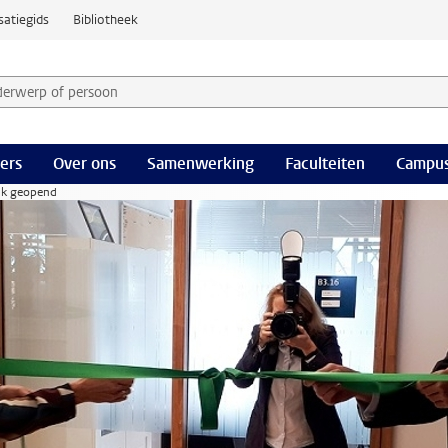
satiegids
Bibliotheek
derwerp of persoon en selecteer categorie
ers
Over ons
Samenwerking
Faculteiten
Campus
ijk geopend