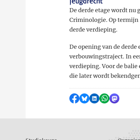
Jeugdrecht
De derde etage wordt nu g
Criminologie. Op termijn 
derde verdieping.
De opening van de derde et
verbouwingstraject. In ee
verdieping. Voor de bali
die later wordt bekendge
Delen op Facebook
Delen via Bluesky
Delen op LinkedI
Delen via Wh
Delen via