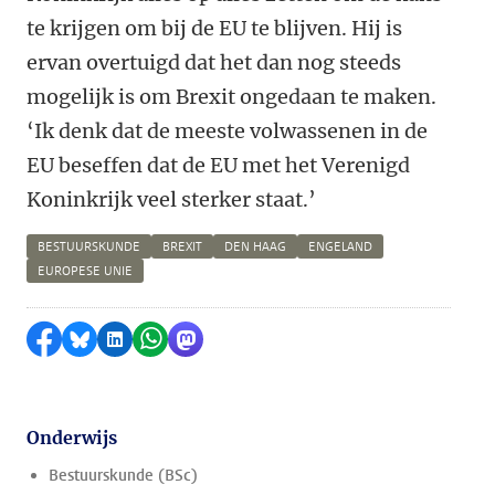
te krijgen om bij de EU te blijven. Hij is
ervan overtuigd dat het dan nog steeds
mogelijk is om Brexit ongedaan te maken.
‘Ik denk dat de meeste volwassenen in de
EU beseffen dat de EU met het Verenigd
Koninkrijk veel sterker staat.’
BESTUURSKUNDE
BREXIT
DEN HAAG
ENGELAND
EUROPESE UNIE
Delen op Facebook
Delen via Bluesky
Delen op LinkedIn
Delen via WhatsApp
Delen via Mastodon
Onderwijs
Bestuurskunde (BSc)