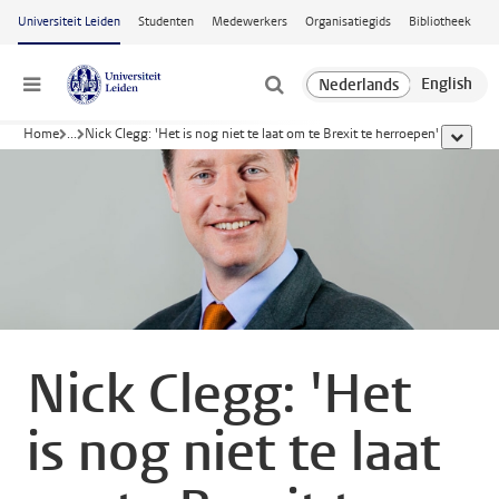
Ga naar hoofdinhoud
Universiteit Leiden
Studenten
Medewerkers
Organisatiegids
Bibliotheek
Menu
Home
...
Nick Clegg: 'Het is nog niet te laat om te Brexit te herroepen'
toon all
Nick Clegg: 'Het
is nog niet te laat