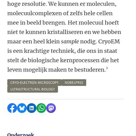
hoge resolutie. We kunnen er moleculen,
molecuulcomplexen of zelfs hele cellen
mee in beeld brengen. Het molecuul hoeft
niet te kunnen kristalliseren en we hebben
maar een heel klein
sample
nodig. CryoEM
is een krachtige techniek, die ons in staat
stelt de biologische kernprocessen die het
leven mogelijk maken te bestuderen.’
CRYO-ELECTRON MICROSCOPY
NOBELPRIJS
ULTRASTRUCTURAL BIOLOGY
Delen op Facebook
Delen via Bluesky
Delen op LinkedIn
Delen via WhatsApp
Delen via Mastodon
Onderzoek