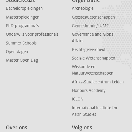
Studiekeuze
Organisatie
Bacheloropleidingen
Archeologie
Masteropleidingen
Geesteswetenschappen
PhD-programma's
Geneeskunde/LUMC
Onderwijs voor professionals
Governance and Global
Affairs
Summer Schools
Rechtsgeleerdheid
Open dagen
Sociale Wetenschappen
Master Open Dag
Wiskunde en
Natuurwetenschappen
Afrika-Studiecentrum Leiden
Honours Academy
ICLON
International Institute for
Asian Studies
Over ons
Volg ons