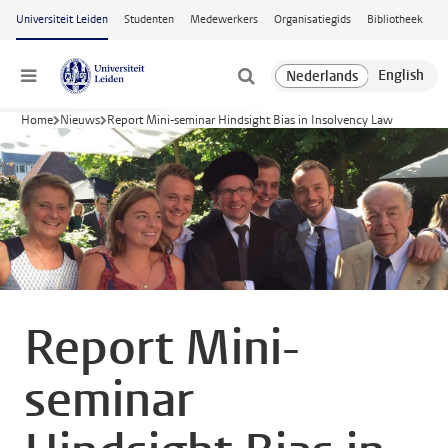
Ga naar hoofdinhoud
Universiteit Leiden
Studenten
Medewerkers
Organisatiegids
Bibliotheek
Menu
Home
Nieuws
Report Mini-seminar Hindsight Bias in Insolvency Law
Report Mini-
seminar