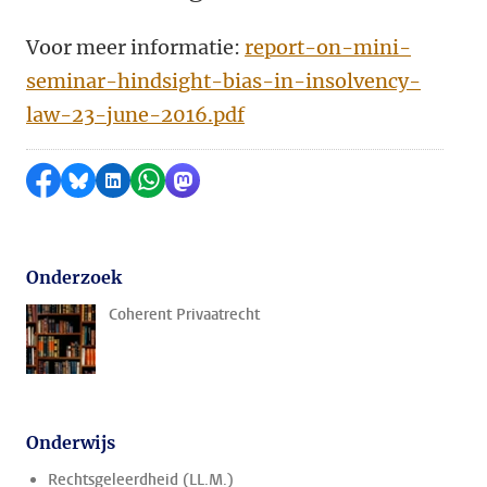
Voor meer informatie:
report-on-mini-
seminar-hindsight-bias-in-insolvency-
law-23-june-2016.pdf
Delen op Facebook
Delen via Bluesky
Delen op LinkedIn
Delen via WhatsApp
Delen via Mastodon
Onderzoek
Coherent Privaatrecht
Onderwijs
Rechtsgeleerdheid (LL.M.)