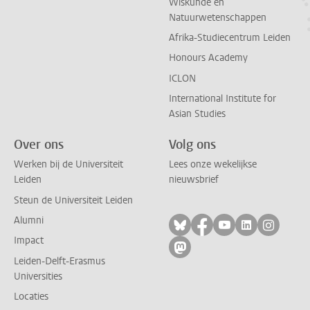
Wiskunde en
Natuurwetenschappen
Afrika-Studiecentrum Leiden
Honours Academy
ICLON
International Institute for
Asian Studies
Over ons
Volg ons
Werken bij de Universiteit
Lees onze wekelijkse
Leiden
nieuwsbrief
Steun de Universiteit Leiden
Alumni
Volg ons op bluesky
Volg ons op facebo
Volg ons op yo
Volg ons op
Volg on
Impact
Volg ons op mastodon
Leiden-Delft-Erasmus
Universities
Locaties