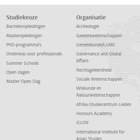
Studiekeuze
Organisatie
Bacheloropleidingen
Archeologie
Masteropleidingen
Geesteswetenschappen
PhD-programma's
Geneeskunde/LUMC
Onderwijs voor professionals
Governance and Global
Affairs
Summer Schools
Rechtsgeleerdheid
Open dagen
Sociale Wetenschappen
Master Open Dag
Wiskunde en
Natuurwetenschappen
Afrika-Studiecentrum Leiden
Honours Academy
ICLON
International Institute for
Asian Studies