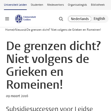
Ga naar hoofdinhoud
Universiteit Leiden
Studenten
Medewerkers
Organisatiegids
Bibliotheek
Menu
Home
Nieuws
De grenzen dicht? Niet volgens de Grieken en Romeinen!
De grenzen dicht?
Niet volgens de
Grieken en
Romeinen!
09 maart 2016
Subsidiesuccessen voor Leidse