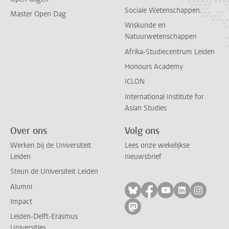
Sociale Wetenschappen
Master Open Dag
Wiskunde en
Natuurwetenschappen
Afrika-Studiecentrum Leiden
Honours Academy
ICLON
International Institute for
Asian Studies
Over ons
Volg ons
Werken bij de Universiteit
Lees onze wekelijkse
Leiden
nieuwsbrief
Steun de Universiteit Leiden
Alumni
Volg ons op bluesky
Volg ons op facebo
Volg ons op yo
Volg ons op
Volg on
Impact
Volg ons op mastodon
Leiden-Delft-Erasmus
Universities