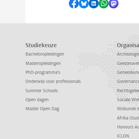
Delen op Facebook
Delen via Bluesky
Delen op LinkedI
Delen via Wh
Delen via
Studiekeuze
Organisa
Bacheloropleidingen
Archeologi
Masteropleidingen
Geesteswe
PhD-programma's
Geneeskun
Onderwijs voor professionals
Governance 
Summer Schools
Rechtsgele
Open dagen
Sociale We
Master Open Dag
Wiskunde 
Afrika-Stu
Honours A
ICLON