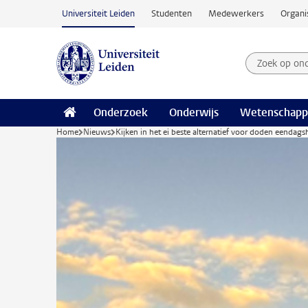
Ga naar hoofdinhoud
Universiteit Leiden
Studenten
Medewerkers
Organi
Zoek op on
Zoekterm
Onderzoek
Onderwijs
Wetenschapp
Home
Nieuws
Kijken in het ei beste alternatief voor doden eendags