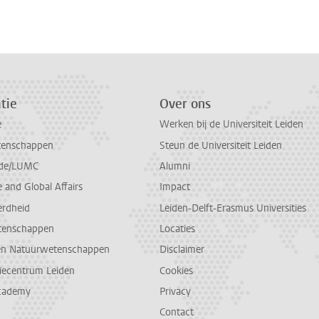
n
atsApp
 Mastodon
tie
Over ons
e
Werken bij de Universiteit Leiden
tenschappen
Steun de Universiteit Leiden
de/LUMC
Alumni
and Global Affairs
Impact
erdheid
Leiden-Delft-Erasmus Universities
tenschappen
Locaties
en Natuurwetenschappen
Disclaimer
diecentrum Leiden
Cookies
cademy
Privacy
Contact