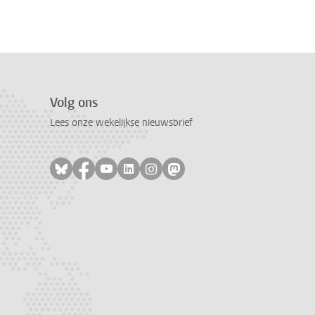
Volg ons
Lees onze wekelijkse nieuwsbrief
Volg ons op bluesky
Volg ons op facebook
Volg ons op youtube
Volg ons op linkedin
Volg ons op instagram
Volg ons op mastodon