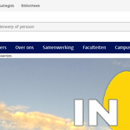
satiegids
Bibliotheek
derwerp of persoon en selecteer categorie
ers
Over ons
Samenwerking
Faculteiten
Campus
haantjes