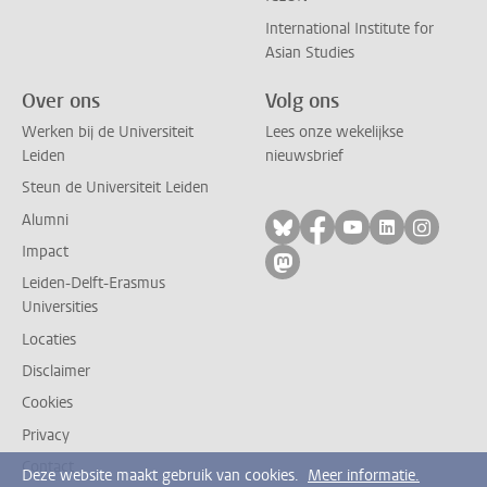
International Institute for
Asian Studies
Over ons
Volg ons
Werken bij de Universiteit
Lees onze wekelijkse
Leiden
nieuwsbrief
Steun de Universiteit Leiden
Alumni
Volg ons op bluesky
Volg ons op facebo
Volg ons op yo
Volg ons op
Volg on
Impact
Volg ons op mastodon
Leiden-Delft-Erasmus
Universities
Locaties
Disclaimer
Cookies
Privacy
Contact
Deze website maakt gebruik van cookies.
Meer informatie.