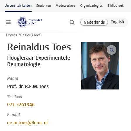
Ga naar hoofdinhoud
Universiteit Leiden
Studenten
Medewerkers
Organisatiegids
Bibliotheek
Menu
Home
Reinaldus Toes
Reinaldus Toes
open m
Hoogleraar Experimentele
Reumatologie
Naam
Prof. dr. R.E.M. Toes
Telefoon
071 5261946
E-mail
r.e.m.toes@lumc.nl