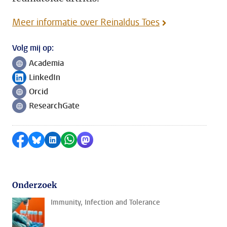
Meer informatie over Reinaldus Toes
Volg mij op:
Academia
Volg ons op
LinkedIn
Volg ons op
Orcid
Volg ons op
ResearchGate
Volg ons op
Delen op Facebook
Delen via Bluesky
Delen op LinkedIn
Delen via WhatsApp
Delen via Mastodon
Onderzoek
Immunity, Infection and Tolerance