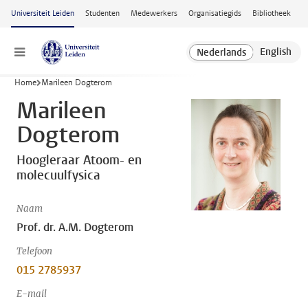
Ga naar hoofdinhoud
Universiteit Leiden
Studenten
Medewerkers
Organisatiegids
Bibliotheek
Menu
Home
Marileen Dogterom
Marileen
Dogterom
Hoogleraar Atoom- en
molecuulfysica
Naam
Prof. dr. A.M. Dogterom
Telefoon
015 2785937
E-mail