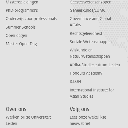
Masteropleidingen
Geesteswetenschappen
PhD-programma's
Geneeskunde/LUMC
Onderwijs voor professionals
Governance and Global
Affairs
Summer Schools
Rechtsgeleerdheid
Open dagen
Sociale Wetenschappen
Master Open Dag
Wiskunde en
Natuurwetenschappen
Afrika-Studiecentrum Leiden
Honours Academy
ICLON
International Institute for
Asian Studies
Over ons
Volg ons
Werken bij de Universiteit
Lees onze wekelijkse
Leiden
nieuwsbrief