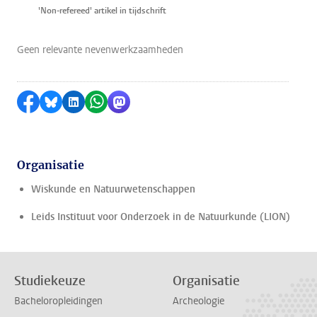
'Non-refereed' artikel in tijdschrift
Geen relevante nevenwerkzaamheden
Delen op Facebook
Delen via Bluesky
Delen op LinkedIn
Delen via WhatsApp
Delen via Mastodon
Organisatie
Wiskunde en Natuurwetenschappen
Leids Instituut voor Onderzoek in de Natuurkunde (LION)
Studiekeuze
Organisatie
Bacheloropleidingen
Archeologie