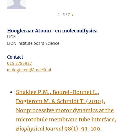
1 - 5 / 7
Hoogleraar Atoom- en molecuulfysica
LION
LION Institute board Science
Contact
015 2785937
m.dogterom@tudelft.nl
Shaklee P.M., Bourel-Bonnet L.,
Dogterom M. & Schmidt T. (2010),
Nonprocessive motor dynamics at the
microtubule membrane tube interface,
Biophysical Journal
98(1): 93-100.