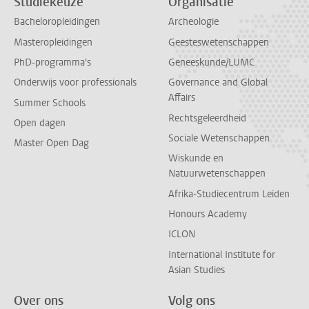
Studiekeuze
Organisatie
Bacheloropleidingen
Archeologie
Masteropleidingen
Geesteswetenschappen
PhD-programma's
Geneeskunde/LUMC
Onderwijs voor professionals
Governance and Global
Affairs
Summer Schools
Rechtsgeleerdheid
Open dagen
Sociale Wetenschappen
Master Open Dag
Wiskunde en
Natuurwetenschappen
Afrika-Studiecentrum Leiden
Honours Academy
ICLON
International Institute for
Asian Studies
Over ons
Volg ons