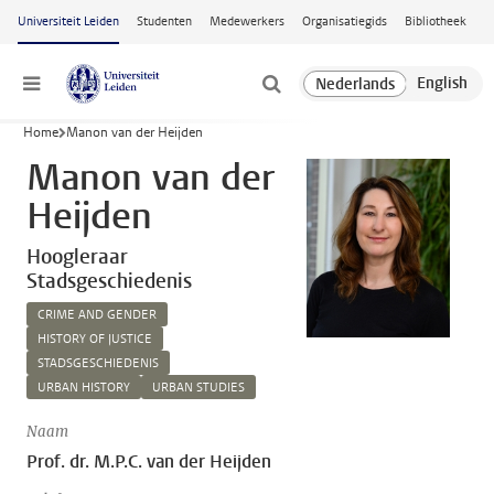
Ga naar hoofdinhoud
Universiteit Leiden
Studenten
Medewerkers
Organisatiegids
Bibliotheek
Menu
Home
Manon van der Heijden
Manon van der
Heijden
Hoogleraar
Stadsgeschiedenis
CRIME AND GENDER
HISTORY OF JUSTICE
STADSGESCHIEDENIS
URBAN HISTORY
URBAN STUDIES
Naam
Prof. dr. M.P.C. van der Heijden