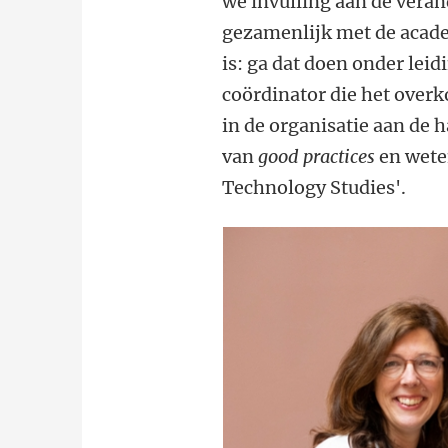
we invulling aan de vera
gezamenlijk met de acad
is: ga dat doen onder leid
coördinator die het overk
in de organisatie aan de
van
good practices
en weten
Technology Studies'.