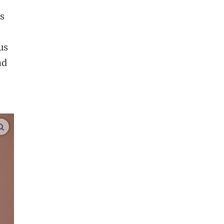
s
us
nd
vergroot afbeeldingen