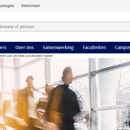
satiegids
Bibliotheek
derwerp of persoon en selecteer categorie
ers
Over ons
Samenwerking
Faculteiten
Campus
en van de hele universiteit maken