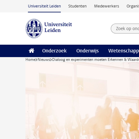
Ga naar hoofdinhoud
Universiteit Leiden
Studenten
Medewerkers
Organi
Zoek op on
Zoekterm
Onderzoek
Onderwijs
Wetenschapp
Home
Nieuws
Dialoog en experimenten moeten Erkennen & Waarder