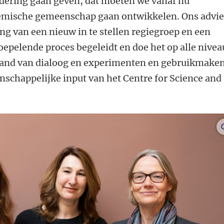
ndering gaan geven, dat moeten we vanaf nu
emische gemeenschap gaan ontwikkelen. Ons advie
ing van een nieuw in te stellen regiegroep en een
oepelende proces begeleidt en doe het op alle nivea
 hand van dialoog en experimenten en gebruikmake
schappelijke input van het Centre for Science and