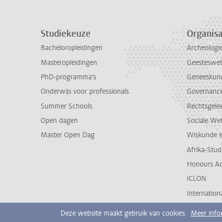
Studiekeuze
Organisa
Bacheloropleidingen
Archeologi
Masteropleidingen
Geesteswe
PhD-programma's
Geneeskun
Onderwijs voor professionals
Governance 
Summer Schools
Rechtsgele
Open dagen
Sociale We
Master Open Dag
Wiskunde 
Afrika-Stu
Honours A
ICLON
Internationa
Deze website maakt gebruik van cookies.
Meer info