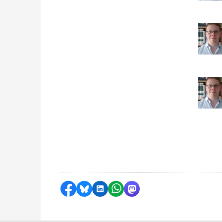
Delen op Facebook
Delen via Bluesky
Delen op LinkedIn
Delen via WhatsApp
Delen via Mastodon