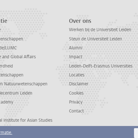
tie
Over ons
e
Werken bij de Universiteit Leiden
tenschappen
Steun de Universiteit Leiden
de/LUMC
Alumni
and Global Affairs
Impact
erdheid
Leiden-Delft-Erasmus Universities
tenschappen
Locaties
en Natuurwetenschappen
Disclaimer
diecentrum Leiden
Cookies
cademy
Privacy
Contact
l Institute for Asian Studies
rmatie.