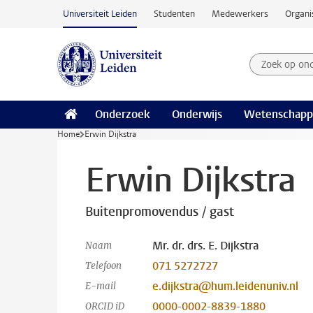
Ga naar hoofdinhoud
Universiteit Leiden
Studenten
Medewerkers
Organi
Zoek op on
Zoekterm
Onderzoek
Onderwijs
Wetenschapp
Home
Erwin Dijkstra
Erwin Dijkstra
Buitenpromovendus / gast
Mr. dr. drs. E. Dijkstra
Naam
071 5272727
Telefoon
e.dijkstra@hum.leidenuniv.nl
E-mail
0000-0002-8839-1880
ORCID iD