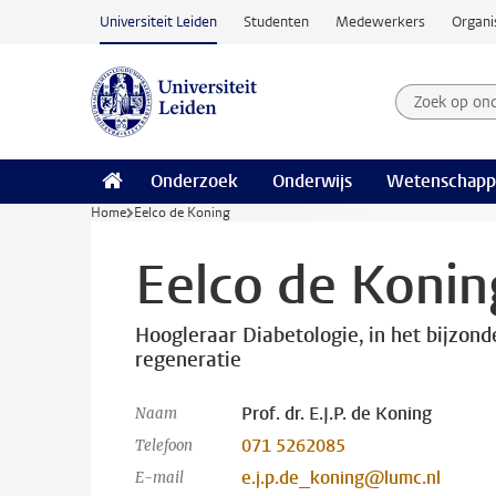
Ga naar hoofdinhoud
Universiteit Leiden
Studenten
Medewerkers
Organi
Zoek op on
Zoekterm
Onderzoek
Onderwijs
Wetenschapp
Home
Eelco de Koning
Eelco de Konin
Hoogleraar Diabetologie, in het bijzond
regeneratie
Prof. dr. E.J.P. de Koning
Naam
071 5262085
Telefoon
e.j.p.de_koning@lumc.nl
E-mail