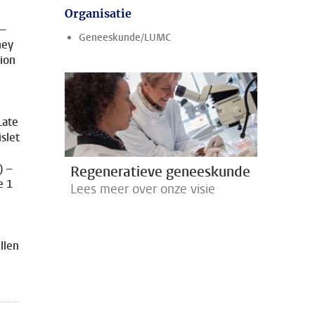
Organisatie
 –
Geneeskunde/LUMC
ney
tion
Late
slet
) –
Regeneratieve geneeskunde
e 1
Lees meer over onze visie
llen