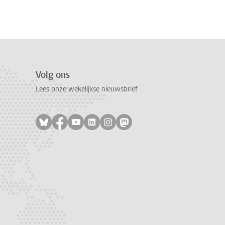
Volg ons
Lees onze wekelijkse nieuwsbrief
Volg ons op bluesky
Volg ons op facebook
Volg ons op youtube
Volg ons op linkedin
Volg ons op instagram
Volg ons op mastodon