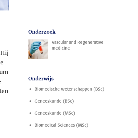
Onderzoek
Vascular and Regenerative
medicine
 Hij
ie
trum
Onderwijs
e
Biomedische wetenschappen (BSc)
ten
Geneeskunde (BSc)
Geneeskunde (MSc)
Biomedical Sciences (MSc)