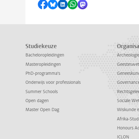
Delen op Facebook
Delen via Bluesky
Delen op LinkedIn
Delen via WhatsApp
Delen via Mastodon
Studiekeuze
Organisa
Bacheloropleidingen
Archeologi
Masteropleidingen
Geesteswe
PhD-programma's
Geneeskun
Onderwijs voor professionals
Governance 
Summer Schools
Rechtsgele
Open dagen
Sociale We
Master Open Dag
Wiskunde 
Afrika-Stu
Honours A
ICLON