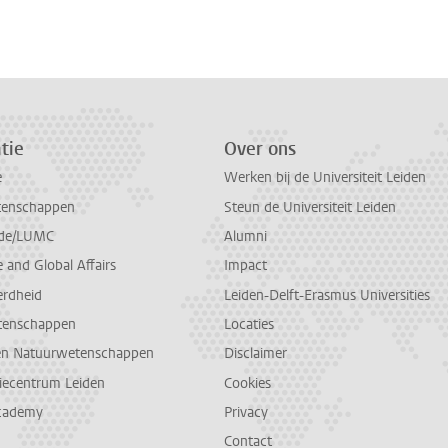
tie
Over ons
e
Werken bij de Universiteit Leiden
tenschappen
Steun de Universiteit Leiden
de/LUMC
Alumni
and Global Affairs
Impact
erdheid
Leiden-Delft-Erasmus Universities
tenschappen
Locaties
en Natuurwetenschappen
Disclaimer
diecentrum Leiden
Cookies
cademy
Privacy
Contact