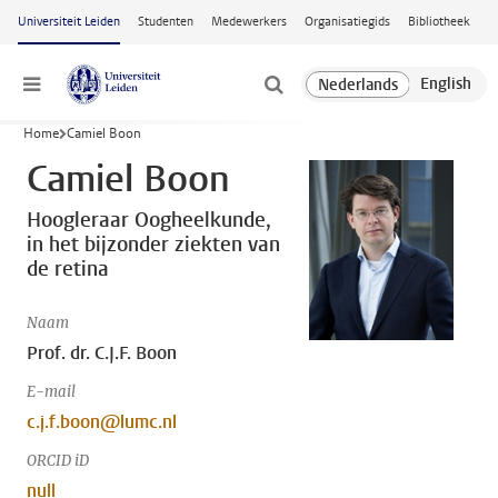
Ga naar hoofdinhoud
Universiteit Leiden
Studenten
Medewerkers
Organisatiegids
Bibliotheek
Menu
Home
Camiel Boon
Camiel Boon
Hoogleraar Oogheelkunde,
in het bijzonder ziekten van
de retina
Naam
Prof. dr. C.J.F. Boon
E-mail
c.j.f.boon@lumc.nl
ORCID iD
null