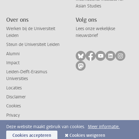
Asian Studies
Over ons
Volg ons
Werken bij de Universiteit
Lees onze wekelijkse
Leiden
nieuwsbrief
Steun de Universiteit Leiden
Alumni
Volg ons op bluesky
Volg ons op facebo
Volg ons op yo
Volg ons op
Volg on
Impact
Volg ons op mastodon
Leiden-Delft-Erasmus
Universities
Locaties
Disclaimer
Cookies
Privacy
Contact
Deze website maakt gebruik van cookies.
Meer informatie.
Cookies accepteren
Cookies weigeren