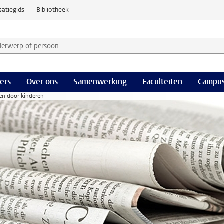
satiegids
Bibliotheek
derwerp of persoon en selecteer categorie
ers
Over ons
Samenwerking
Faculteiten
Campus
en door kinderen