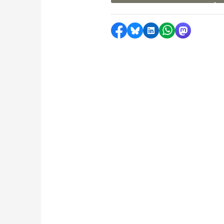
Delen op Facebook
Delen via Bluesky
Delen op LinkedI
Delen via Wh
Delen via