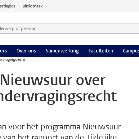
satiegids
Bibliotheek
derwerp of persoon en selecteer categorie
ers
Over ons
Samenwerking
Faculteiten
Campus
ervragingsrecht
j Nieuwsuur over
ndervragingsrecht
man voor het programma Nieuwsuur
 van het rapport van de Tijdelijke