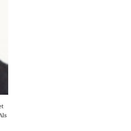
et
Als