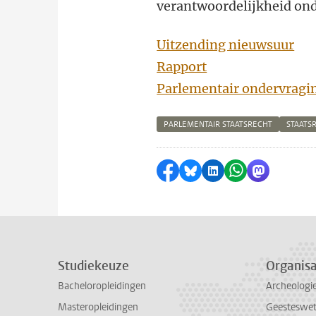
verantwoordelijkheid on
Uitzending nieuwsuur
Rapport
Parlementair ondervragi
PARLEMENTAIR STAATSRECHT
STAATS
Delen op Facebook
Delen via Bluesky
Delen op LinkedI
Delen via Wh
Delen via
Studiekeuze
Organisa
Bacheloropleidingen
Archeologi
Masteropleidingen
Geesteswe