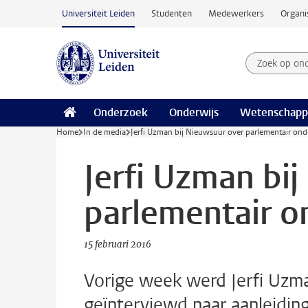
Ga naar hoofdinhoud
Universiteit Leiden
Studenten
Medewerkers
Organi
Zoek op on
Zoekterm
Onderzoek
Onderwijs
Wetenschapp
Home
In de media
Jerfi Uzman bij Nieuwsuur over parlementair ond
Jerfi Uzman bi
parlementair o
15 februari 2016
Vorige week werd Jerfi Uz
geïnterviewd naar aanleiding