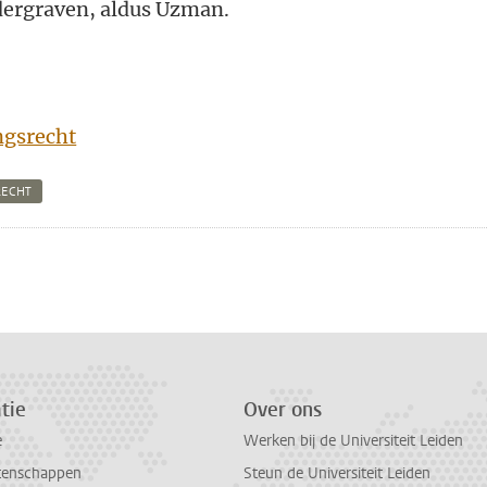
dergraven, aldus Uzman.
ngsrecht
RECHT
n
atsApp
 Mastodon
tie
Over ons
e
Werken bij de Universiteit Leiden
tenschappen
Steun de Universiteit Leiden