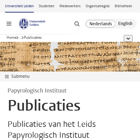
Ga naar hoofdinhoud
Universiteit Leiden
Studenten
Medewerkers
Organisatiegids
Bibliotheek
Menu
Home
...
Publicaties
toon all
Submenu
Papyrologisch Instituut
Publicaties
Publicaties van het Leids
Papyrologisch Instituut