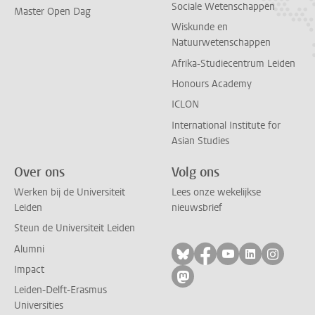
Sociale Wetenschappen
Master Open Dag
Wiskunde en
Natuurwetenschappen
Afrika-Studiecentrum Leiden
Honours Academy
ICLON
International Institute for
Asian Studies
Over ons
Volg ons
Werken bij de Universiteit
Lees onze wekelijkse
Leiden
nieuwsbrief
Steun de Universiteit Leiden
Alumni
Volg ons op bluesky
Volg ons op facebo
Volg ons op yo
Volg ons op
Volg on
Impact
Volg ons op mastodon
Leiden-Delft-Erasmus
Universities