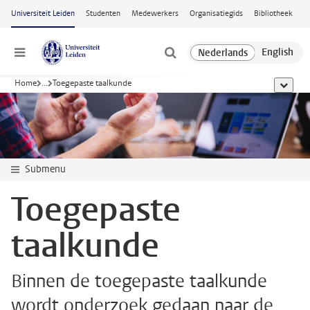
Ga naar hoofdinhoud
Universiteit Leiden
Studenten
Medewerkers
Organisatiegids
Bibliotheek
Menu
Home
...
Toegepaste taalkunde
toon all
Submenu
Toegepaste
taalkunde
Binnen de toegepaste taalkunde
wordt onderzoek gedaan naar de