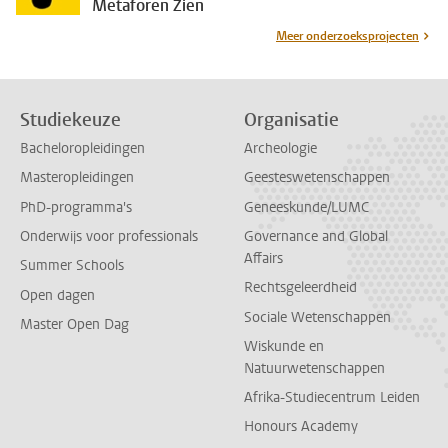
Metaforen Zien
Meer onderzoeksprojecten
Studiekeuze
Organisatie
Bacheloropleidingen
Archeologie
Masteropleidingen
Geesteswetenschappen
PhD-programma's
Geneeskunde/LUMC
Onderwijs voor professionals
Governance and Global
Affairs
Summer Schools
Rechtsgeleerdheid
Open dagen
Sociale Wetenschappen
Master Open Dag
Wiskunde en
Natuurwetenschappen
Afrika-Studiecentrum Leiden
Honours Academy