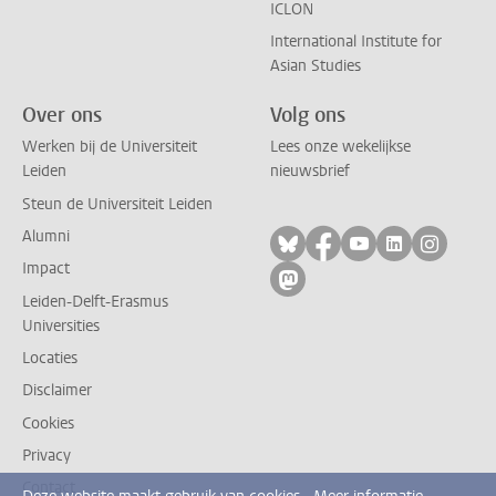
ICLON
International Institute for
Asian Studies
Over ons
Volg ons
Werken bij de Universiteit
Lees onze wekelijkse
Leiden
nieuwsbrief
Steun de Universiteit Leiden
Alumni
Volg ons op bluesky
Volg ons op facebo
Volg ons op yo
Volg ons op
Volg on
Impact
Volg ons op mastodon
Leiden-Delft-Erasmus
Universities
Locaties
Disclaimer
Cookies
Privacy
Contact