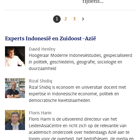
tijdens...
1
Huidige pagina, pagina
2
Naar pagina
3
Naar pagina
Naar volgende pagina, pagina 2
Experts Indonesië en Zuidoost-Azië
David Henley
Hoogeraar Moderne Indonesiëstudies, gespecialiseerd
in politiek, geschiedenis, geografie, sociologie en
duurzaamheid
Rizal Shidiq
Rizal Shidiq is econoom en universitair docent met
expertise in Indonesische economie, politiek en
democratische kwetsbaarheden.
Floris Harm
Floris Harm is de uitvoerend directeur van het
LeidenAsiaCentre en richt zich op de relevantie van
academisch onderzoek over hedendaags Azië aan te
tonen voor de overheid, het bedrijfsleven, de media en