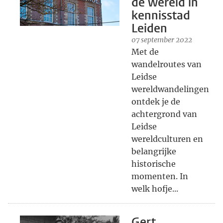
de wereld in
kennisstad
Leiden
07 september 2022
Met de
wandelroutes van
Leidse
wereldwandelingen
ontdek je de
achtergrond van
Leidse
wereldculturen en
belangrijke
historische
momenten. In
welk hofje...
Gert