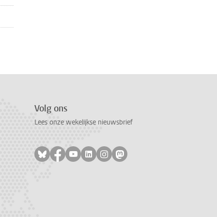
Volg ons
Lees onze wekelijkse nieuwsbrief
Volg ons op bluesky
Volg ons op facebook
Volg ons op youtube
Volg ons op linkedin
Volg ons op instagram
Volg ons op mastodon