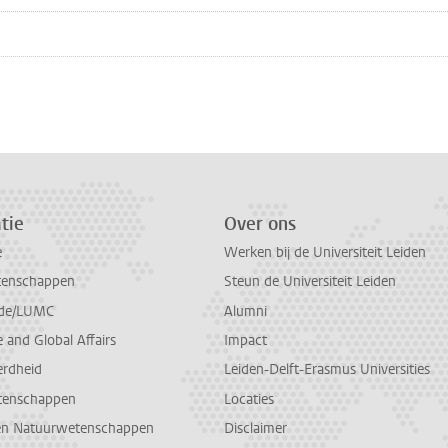
n
atsApp
 Mastodon
tie
Over ons
e
Werken bij de Universiteit Leiden
tenschappen
Steun de Universiteit Leiden
de/LUMC
Alumni
and Global Affairs
Impact
erdheid
Leiden-Delft-Erasmus Universities
tenschappen
Locaties
en Natuurwetenschappen
Disclaimer