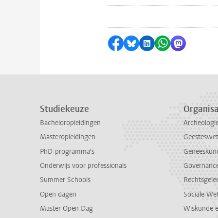
Delen op Facebook
Delen via Bluesky
Delen op LinkedI
Delen via Wh
Delen via
Studiekeuze
Organisa
Bacheloropleidingen
Archeologi
Masteropleidingen
Geesteswe
PhD-programma's
Geneeskun
Onderwijs voor professionals
Governance 
Summer Schools
Rechtsgele
Open dagen
Sociale We
Master Open Dag
Wiskunde 