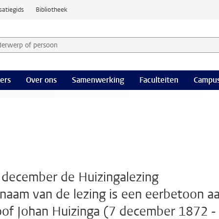
satiegids
Bibliotheek
derwerp of persoon en selecteer categorie
ers
Over ons
Samenwerking
Faculteiten
Campus
n december de Huizingalezing
 naam van de lezing is een eerbetoon a
soof Johan Huizinga (7 december 1872 -