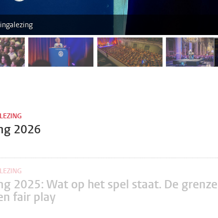
ingalezing
fbeelding 2
afbeelding 3
afbeelding 4
afbe
 LEZING
ing 2026
 LEZING
ng 2025: Wat op het spel staat. De grenz
en fair play