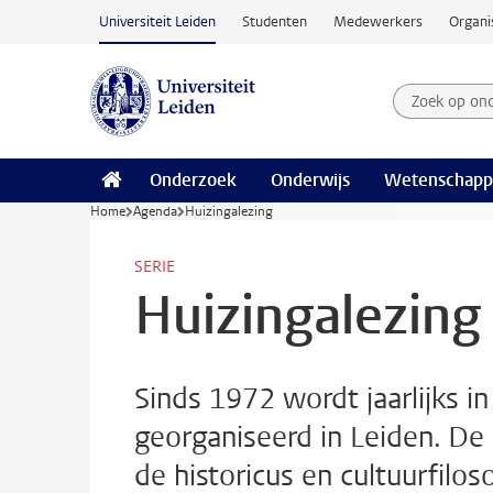
Ga naar hoofdinhoud
Universiteit Leiden
Studenten
Medewerkers
Organi
Zoek op on
Zoekterm
Onderzoek
Onderwijs
Wetenschapp
Home
Agenda
Huizingalezing
SERIE
Huizingalezing
Sinds 1972 wordt jaarlijks i
georganiseerd in Leiden. De
de historicus en cultuurfilo