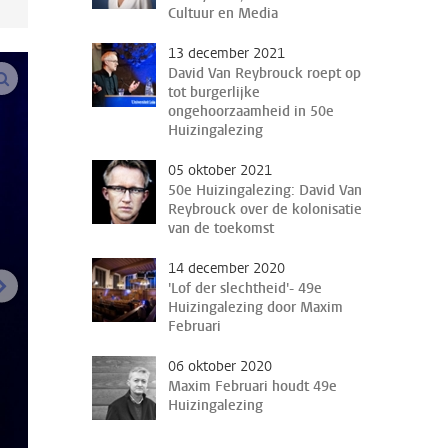
Cultuur en Media
13 december 2021
David Van Reybrouck roept op
vergroot afbeeldingen
tot burgerlijke
ongehoorzaamheid in 50e
Huizingalezing
05 oktober 2021
50e Huizingalezing: David Van
Reybrouck over de kolonisatie
van de toekomst
14 december 2020
volgende afbeelding
'Lof der slechtheid'- 49e
Huizingalezing door Maxim
Februari
06 oktober 2020
Maxim Februari houdt 49e
Huizingalezing