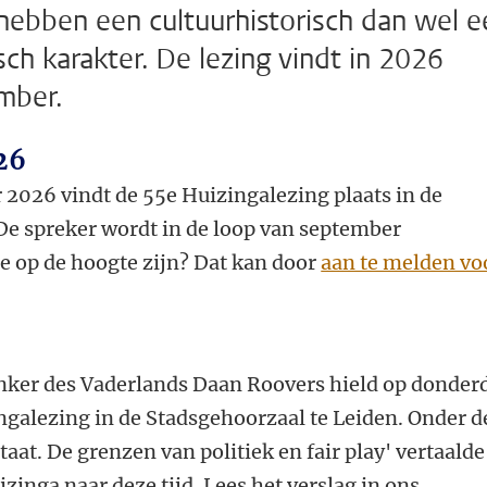
 hebben een cultuurhistorisch dan wel e
sch karakter. De lezing vindt in 2026
mber.
26
2026 vindt de 55e Huizingalezing plaats in de
De spreker wordt in de loop van september
e op de hoogte zijn? Dat kan door
aan te melden vo
nker des Vaderlands Daan Roovers hield op donder
ngalezing in de Stadsgehoorzaal te Leiden. Onder d
aat. De grenzen van politiek en fair play' vertaalde
zinga naar deze tijd. Lees het verslag in ons