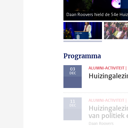
Daan Roovers hield de 54e Huiz
afbeelding 1
a
Programma
ALUMNI-ACTIVITEIT |
03
DEC
Huizingalez
ALUMNI-ACTIVITEIT |
11
DEC
Huizingalezi
van politiek 
Daan Roovers