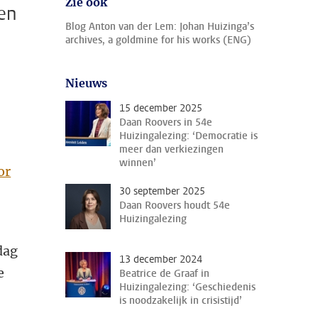
Zie ook
en
Blog Anton van der Lem: Johan Huizinga’s
archives, a goldmine for his works (ENG)
Nieuws
15 december 2025
Daan Roovers in 54e
Huizingalezing: ‘Democratie is
meer dan verkiezingen
winnen’
or
30 september 2025
Daan Roovers houdt 54e
Huizingalezing
dag
13 december 2024
e
Beatrice de Graaf in
Huizingalezing: ‘Geschiedenis
is noodzakelijk in crisistijd’