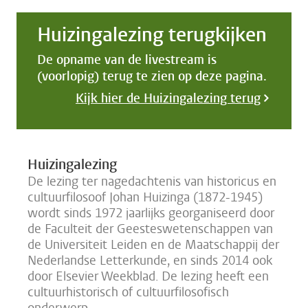
Huizingalezing terugkijken
De opname van de livestream is
(voorlopig) terug te zien op deze pagina.
Kijk hier de Huizingalezing terug
Huizingalezing
De lezing ter nagedachtenis van historicus en
cultuurfilosoof Johan Huizinga (1872-1945)
wordt sinds 1972 jaarlijks georganiseerd door
de Faculteit der Geesteswetenschappen van
de Universiteit Leiden en de Maatschappij der
Nederlandse Letterkunde, en sinds 2014 ook
door Elsevier Weekblad. De lezing heeft een
cultuurhistorisch of cultuurfilosofisch