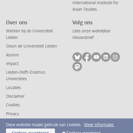
International Institute for
Asian Studies
Over ons
Volg ons
Werken bij de Universiteit
Lees onze wekelijkse
Leiden
nieuwsbrief
Steun de Universiteit Leiden
Alumni
Volg ons op bluesky
Volg ons op facebo
Volg ons op yo
Volg ons op
Volg on
Impact
Volg ons op mastodon
Leiden-Delft-Erasmus
Universities
Locaties
Disclaimer
Cookies
Privacy
Contact
Deze website maakt gebruik van cookies.
Meer informatie.