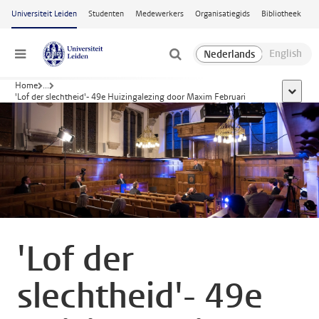
Ga naar hoofdinhoud
Universiteit Leiden
Studenten
Medewerkers
Organisatiegids
Bibliotheek
Menu
Home
...
toon all
'Lof der slechtheid'- 49e Huizingalezing door Maxim Februari
'Lof der
slechtheid'- 49e