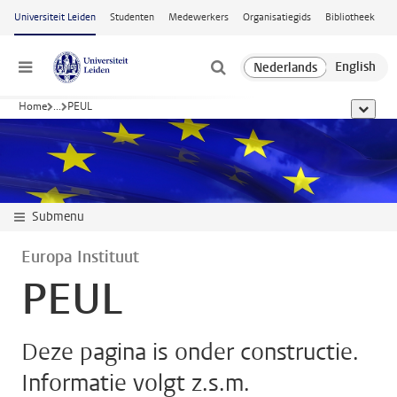
Ga naar hoofdinhoud
Universiteit Leiden
Studenten
Medewerkers
Organisatiegids
Bibliotheek
Menu
Home
...
PEUL
toon all
Submenu
Europa Instituut
PEUL
Deze pagina is onder constructie.
Informatie volgt z.s.m.