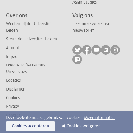
Asian Studies
Over ons
Volg ons
Werken bij de Universiteit
Lees onze wekelijkse
Leiden
nieuwsbrief
Steun de Universiteit Leiden
Alumni
Volg ons op bluesky
Volg ons op facebo
Volg ons op yo
Volg ons op
Volg on
Impact
Volg ons op mastodon
Leiden-Delft-Erasmus
Universities
Locaties
Disclaimer
Cookies
Privacy
Contact
Deze website maakt gebruik van cookies.
Meer informatie.
Cookies accepteren
Cookies weigeren