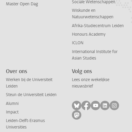
Sociale Wetenschappen
Master Open Dag
Wiskunde en
Natuurwetenschappen
Afrika-Studiecentrum Leiden
Honours Academy
ICLON
International Institute for
Asian Studies
Over ons
Volg ons
Werken bij de Universiteit
Lees onze wekelijkse
Leiden
nieuwsbrief
Steun de Universiteit Leiden
Alumni
Volg ons op bluesky
Volg ons op facebo
Volg ons op yo
Volg ons op
Volg on
Impact
Volg ons op mastodon
Leiden-Delft-Erasmus
Universities