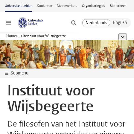
Ga naar hoofdinhoud
Universiteit Leiden
Studenten
Medewerkers
Organisatiegids
Bibliotheek
Menu
Home
...
Instituut voor Wijsbegeerte
toon all
Submenu
Instituut voor
Wijsbegeerte
De filosofen van het Instituut voor