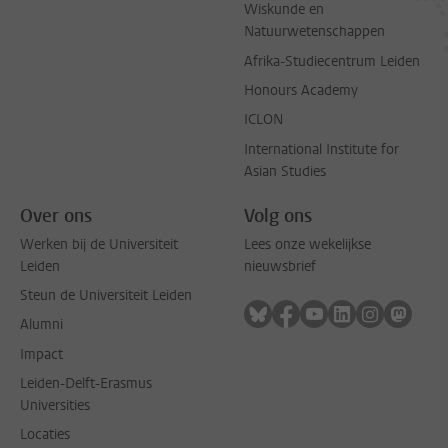
Wiskunde en
Natuurwetenschappen
Afrika-Studiecentrum Leiden
Honours Academy
ICLON
International Institute for
Asian Studies
Over ons
Volg ons
Werken bij de Universiteit
Lees onze wekelijkse
Leiden
nieuwsbrief
Steun de Universiteit Leiden
Volg ons op bluesky
Volg ons op facebook
Volg ons op youtub
Volg ons op li
Volg ons o
Volg 
Alumni
Impact
Leiden-Delft-Erasmus
Universities
Locaties