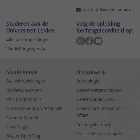
master@law.leidenuniv.nl
Studeren aan de
Volg de opleiding
Universiteit Leiden
Rechtsgeleerdheid op:
Volg ons op instagram
Volg ons op facebook
Volg ons op youtub
Alle masteropleidingen
Voorlichtingsagenda
Studiekeuze
Organisatie
Bacheloropleidingen
Archeologie
Masteropleidingen
Geesteswetenschappen
PhD-programma's
Geneeskunde/LUMC
Onderwijs voor professionals
Governance and Global
Affairs
Summer Schools
Rechtsgeleerdheid
Open dagen
Sociale Wetenschappen
Master Open Dag