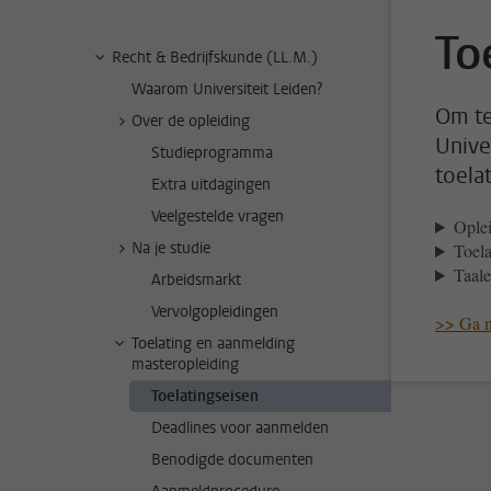
To
Recht & Bedrijfskunde (LL.M.)
Waarom Universiteit Leiden?
Om te
Over de opleiding
Unive
Studieprogramma
toela
Extra uitdagingen
Veelgestelde vragen
Oplei
Na je studie
Toel
Taale
Arbeidsmarkt
Vervolgopleidingen
>> Ga n
Toelating en aanmelding
masteropleiding
Toelatingseisen
Deadlines voor aanmelden
Benodigde documenten