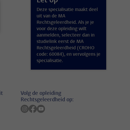
Deze specialisatie maakt deel
uit van de MA
Rechtsgeleerdheid. Als je je
voor deze opleiding wilt
aanmelden, selecteer dan in
studielink eerst de MA
Rechtsgeleerdheid (CROHO
code: 60084), en vervolgens je
specialisatie.
it
Volg de opleiding
Rechtsgeleerdheid op:
Volg ons op instagram
Volg ons op facebook
Volg ons op youtube