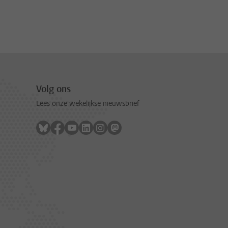
Volg ons
Lees onze wekelijkse nieuwsbrief
Volg ons op bluesky
Volg ons op facebook
Volg ons op youtube
Volg ons op linkedin
Volg ons op instagram
Volg ons op mastodon