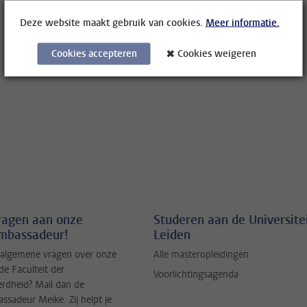
Deze website maakt gebruik van cookies.
Meer informatie.
Cookies accepteren
Cookies weigeren
vragen aan onze
Studeren aan de Universite
mbassadeur!
Leiden
 algemene vragen over onze
Alle masteropleidingen
de Faculteit der
Voorlichtingsagenda
erdheid? Mail dan de
sadeur Meike. Zij helpt je