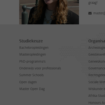
graag!
master@
Studiekeuze
Organisa
Bacheloropleidingen
Archeologi
Masteropleidingen
Geesteswe
PhD-programma's
Geneeskun
Onderwijs voor professionals
Governance 
Summer Schools
Rechtsgele
Open dagen
Sociale We
Master Open Dag
Wiskunde 
Afrika-Stu
Honours A