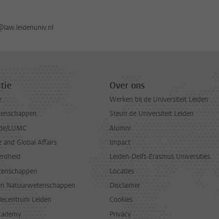
law.leidenuniv.nl
tie
Over ons
e
Werken bij de Universiteit Leiden
tenschappen
Steun de Universiteit Leiden
de/LUMC
Alumni
and Global Affairs
Impact
erdheid
Leiden-Delft-Erasmus Universities
tenschappen
Locaties
en Natuurwetenschappen
Disclaimer
diecentrum Leiden
Cookies
cademy
Privacy