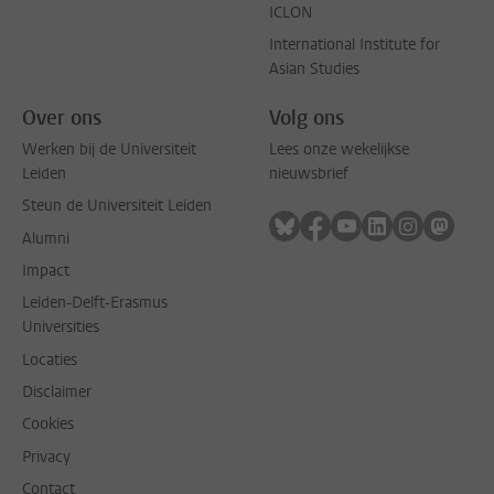
ICLON
International Institute for
Asian Studies
Over ons
Volg ons
Werken bij de Universiteit
Lees onze wekelijkse
Leiden
nieuwsbrief
Steun de Universiteit Leiden
Volg ons op bluesky
Volg ons op facebook
Volg ons op youtub
Volg ons op li
Volg ons o
Volg 
Alumni
Impact
Leiden-Delft-Erasmus
Universities
Locaties
Disclaimer
Cookies
Privacy
Contact