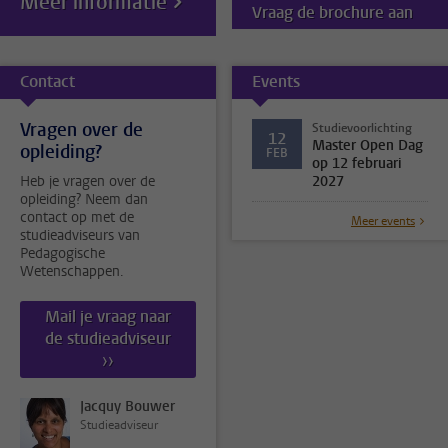
Meer informatie
Vraag de brochure aan
Contact
Events
Vragen over de
Studievoorlichting
12
Master Open Dag
opleiding?
FEB
op 12 februari
Heb je vragen over de
2027
opleiding? Neem dan
contact op met de
Meer events
studieadviseurs van
Pedagogische
Wetenschappen.
Mail je vraag naar
de studieadviseur
››
Jacquy Bouwer
Studieadviseur