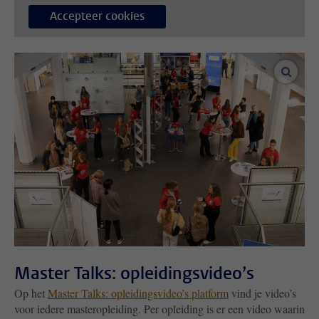
Accepteer cookies
vergro
Master Talks: opleidingsvideo’s
Op het
Master Talks: opleidingsvideo’s platform
vind je video’s
voor iedere masteropleiding. Per opleiding is er een video waarin