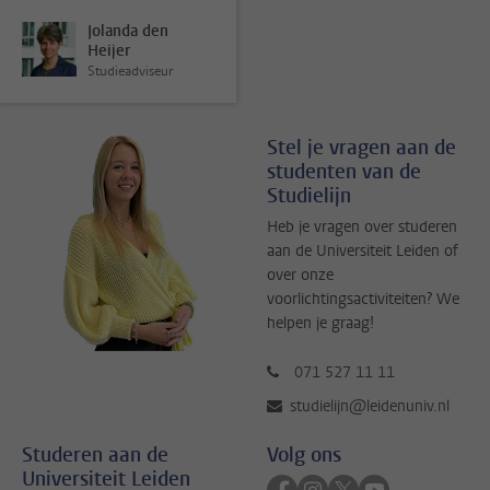
Jolanda den
Heijer
Studieadviseur
Stel je vragen aan de
studenten van de
Studielijn
Heb je vragen over studeren
aan de Universiteit Leiden of
over onze
voorlichtingsactiviteiten? We
helpen je graag!
071 527 11 11
studielijn@leidenuniv.nl
Studeren aan de
Volg ons
Universiteit Leiden
Volg ons op facebook
Volg ons op instagram
Volg ons op twitter
Volg ons op yo