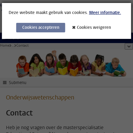
Ga direct naar de inhoud
Universiteit Leiden
Studenten
Medewerkers
Organisatiegids
Bibliotheek
Deze website maakt gebruik van cookies.
Meer informatie.
Cookies accepteren
Cookies weigeren
Menu
Home
...
Contact
too
Submenu
Onderwijswetenschappen
Contact
Heb je nog vragen over de masterspecialisatie