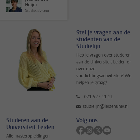
Heijer
Studieadviseur
Stel je vragen aan de
studenten van de
Studielijn
Heb je vragen over studeren
aan de Universiteit Leiden of
over onze
voorlichtingsactiviteiten? We
helpen je graag!
071 527 11 11
studielijn@leidenuniv.nl
Studeren aan de
Volg ons
Universiteit Leiden
Volg ons op facebook
Volg ons op instagram
Volg ons op twitter
Volg ons op yo
Alle masteropleidingen