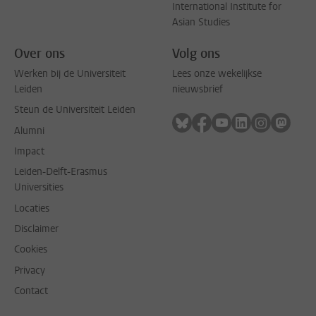
International Institute for
Asian Studies
Over ons
Volg ons
Werken bij de Universiteit
Lees onze wekelijkse
Leiden
nieuwsbrief
Steun de Universiteit Leiden
Volg ons op bluesky
Volg ons op facebook
Volg ons op youtub
Volg ons op li
Volg ons o
Volg 
Alumni
Impact
Leiden-Delft-Erasmus
Universities
Locaties
Disclaimer
Cookies
Privacy
Contact