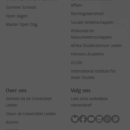
Affairs
Summer Schools
Rechtsgeleerdheid
Open dagen
Sociale Wetenschappen
Master Open Dag
Wiskunde en
Natuurwetenschappen
Afrika-Studiecentrum Leiden
Honours Academy
ICLON
International Institute for
Asian Studies
Over ons
Volg ons
Werken bij de Universiteit
Lees onze wekelijkse
Leiden
nieuwsbrief
Steun de Universiteit Leiden
Volg ons op bluesky
Volg ons op facebook
Volg ons op youtub
Volg ons op li
Volg ons o
Volg 
Alumni