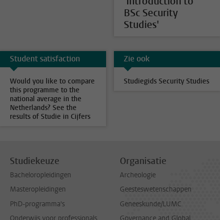
'Introduction to
BSc Security
Studies'
Student satisfaction
Zie ook
Would you like to compare
Studiegids Security Studies
this programme to the
national average in the
Netherlands? See the
results of Studie in Cijfers
Studiekeuze
Organisatie
Bacheloropleidingen
Archeologie
Masteropleidingen
Geesteswetenschappen
PhD-programma's
Geneeskunde/LUMC
Onderwijs voor professionals
Governance and Global