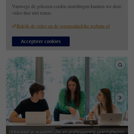
Vanwege de gekozen cookie-instellingen kunnen we deze
video hier niet tonen.
Bekijk de video op de oorspronkelijke website of
Accepteer cookies
vergro
volgen
Ontwikkel je academische en professionele vaardigheden