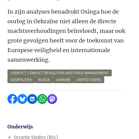
In zijn analyses benadrukt Osinga hoe de
oorlog in Oekraïne niet alleen de directe
machtsverhoudingen beïnvloedt, maar ook
grote gevolgen heeft voor de toekomst van
Europese veiligheid en internationale
samenwerking.
CONFLICT, CONFLICT RESOLUTION AND CRISIS MANAGEMENT
GEOPOLITIEK
RUSSIA
UKRAINE
UNITED STATES
Delen op Facebook
Delen via Bluesky
Delen op LinkedIn
Delen via WhatsApp
Delen via Mastodon
Onderwijs
Security Studies (BSc)