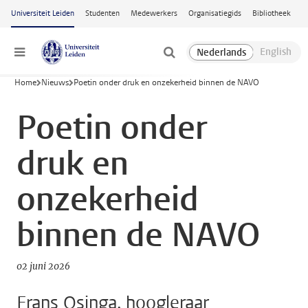
Ga naar hoofdinhoud
Universiteit Leiden
Studenten
Medewerkers
Organisatiegids
Bibliotheek
Menu
Home
Nieuws
Poetin onder druk en onzekerheid binnen de NAVO
Poetin onder
druk en
onzekerheid
binnen de NAVO
02 juni 2026
Frans Osinga, hoogleraar