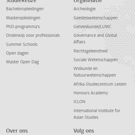
Studiekeuze
Organisatie
Bacheloropleidingen
Archeologie
Masteropleidingen
Geesteswetenschappen
PhD-programma's
Geneeskunde/LUMC
Onderwijs voor professionals
Governance and Global
Affairs
Summer Schools
Rechtsgeleerdheid
Open dagen
Sociale Wetenschappen
Master Open Dag
Wiskunde en
Natuurwetenschappen
Afrika-Studiecentrum Leiden
Honours Academy
ICLON
International Institute for
Asian Studies
Over ons
Volg ons